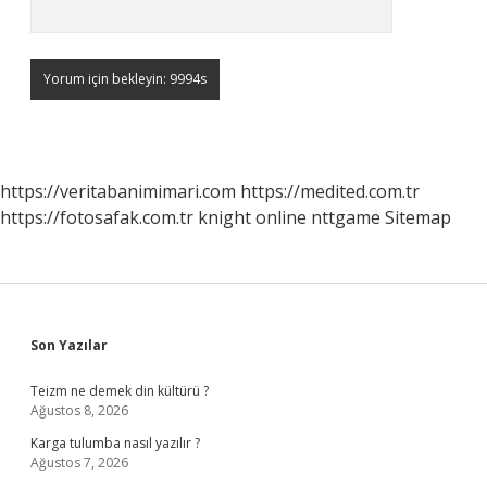
https://veritabanimimari.com
https://medited.com.tr
https://fotosafak.com.tr
knight online
nttgame
Sitemap
Sidebar
Son Yazılar
Teizm ne demek din kültürü ?
Ağustos 8, 2026
Karga tulumba nasıl yazılır ?
Ağustos 7, 2026