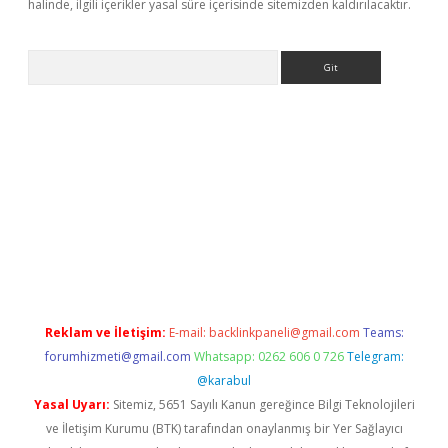
halinde, ilgili içerikler yasal süre içerisinde sitemizden kaldırılacaktır.
Arama
abet.net/
Reklam ve İletişim:
E-mail:
backlinkpaneli@gmail.com
Teams:
forumhizmeti@gmail.com
Whatsapp: 0262 606 0 726
Telegram:
@karabul
Yasal Uyarı:
Sitemiz, 5651 Sayılı Kanun gereğince Bilgi Teknolojileri
ve İletişim Kurumu (BTK) tarafından onaylanmış bir Yer Sağlayıcı