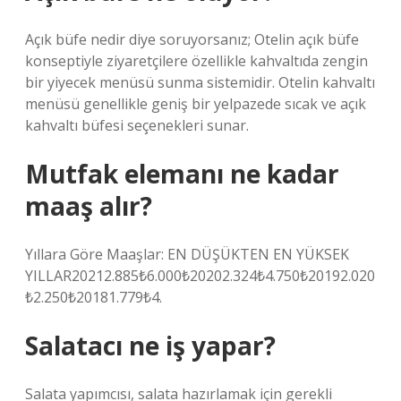
Açık büfe nedir diye soruyorsanız; Otelin açık büfe
konseptiyle ziyaretçilere özellikle kahvaltıda zengin
bir yiyecek menüsü sunma sistemidir. Otelin kahvaltı
menüsü genellikle geniş bir yelpazede sıcak ve açık
kahvaltı büfesi seçenekleri sunar.
Mutfak elemanı ne kadar
maaş alır?
Yıllara Göre Maaşlar: EN DÜŞÜKTEN EN YÜKSEK
YILLAR20212.885₺6.000₺20202.324₺4.750₺20192.020
₺2.250₺20181.779₺4.
Salatacı ne iş yapar?
Salata yapımcısı, salata hazırlamak için gerekli