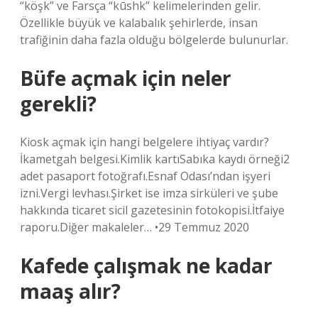
“köşk” ve Farsça “kūshk” kelimelerinden gelir.
Özellikle büyük ve kalabalık şehirlerde, insan
trafiğinin daha fazla olduğu bölgelerde bulunurlar.
Büfe açmak için neler
gerekli?
Kiosk açmak için hangi belgelere ihtiyaç vardır?
İkametgah belgesi.Kimlik kartıSabıka kaydı örneği2
adet pasaport fotoğrafı.Esnaf Odası’ndan işyeri
izni.Vergi levhası.Şirket ise imza sirküleri ve şube
hakkında ticaret sicil gazetesinin fotokopisi.İtfaiye
raporu.Diğer makaleler… •29 Temmuz 2020
Kafede çalışmak ne kadar
maaş alır?