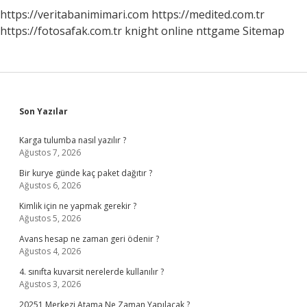
https://veritabanimimari.com
https://medited.com.tr
https://fotosafak.com.tr
knight online
nttgame
Sitemap
Sidebar
Son Yazılar
Karga tulumba nasıl yazılır ?
Ağustos 7, 2026
Bir kurye günde kaç paket dağıtır ?
Ağustos 6, 2026
Kimlik için ne yapmak gerekir ?
Ağustos 5, 2026
Avans hesap ne zaman geri ödenir ?
Ağustos 4, 2026
4. sınıfta kuvarsit nerelerde kullanılır ?
Ağustos 3, 2026
20251 Merkezi Atama Ne Zaman Yapılacak ?