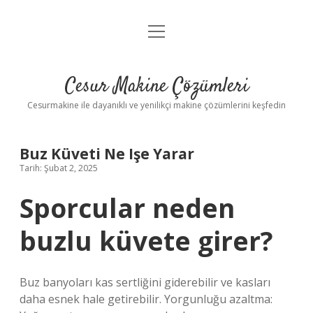
menüyü
Anasayfa
aç
Gizlilik Politikası
Cesur Makine Çözümleri
Yasal Uyarı
Cesurmakine ile dayanıklı ve yenilikçi makine çözümlerini keşfedin
Buz Küveti Ne Işe Yarar
Tarih: Şubat 2, 2025
Sporcular neden
buzlu küvete girer?
Buz banyoları kas sertliğini giderebilir ve kasları
daha esnek hale getirebilir. Yorgunluğu azaltma: