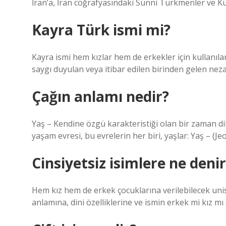
İran’a, İran coğrafyasındaki Sünni Türkmenler ve Kür
Kayra Türk ismi mi?
Kayra ismi hem kızlar hem de erkekler için kullanılan
saygı duyulan veya itibar edilen birinden gelen nezake
Çağın anlamı nedir?
Yaş – Kendine özgü karakteristiği olan bir zaman dili
yaşam evresi, bu evrelerin her biri, yaşlar: Yaş – (J
Cinsiyetsiz isimlere ne denir
Hem kız hem de erkek çocuklarına verilebilecek unis
anlamına, dini özelliklerine ve ismin erkek mi kız mı