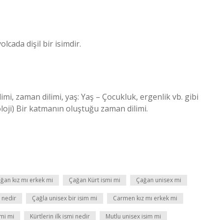
cada dişil bir isimdir.
mi, zaman dilimi, yaş: Yaş – Çocukluk, ergenlik vb. gibi
eoloji) Bir katmanın oluştuğu zaman dilimi.
ğan kız mı erkek mi
Çağan Kürt ismi mi
Çağan unisex mi
 nedir
Çağla unisex bir isim mi
Carmen kız mı erkek mi
smi mi
Kürtlerin ilk ismi nedir
Mutlu unisex isim mi