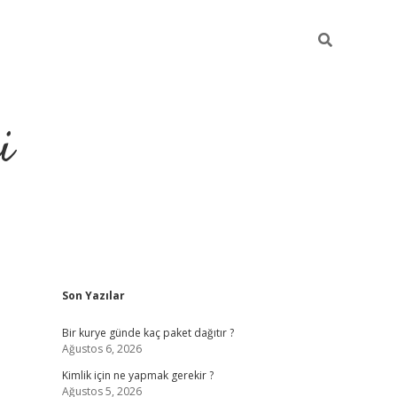
i
Sidebar
Son Yazılar
https://grandoperab
Bir kurye günde kaç paket dağıtır ?
Ağustos 6, 2026
Kimlik için ne yapmak gerekir ?
Ağustos 5, 2026