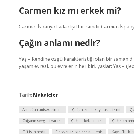
Carmen kız mı erkek mi?
Carmen İspanyolcada dişil bir isimdir.Carmen İspanyol
Çağın anlamı nedir?
Yaş – Kendine özgü karakteristiği olan bir zaman dili
yaşam evresi, bu evrelerin her biri, yaşlar: Yaş – (J
Tarih:
Makaleler
Armağan unisex isim mi
Çağan ismini koymak caiz mi
Ça
Çağanın sevgilisi var mı
Çağıl erkek ismi mi
Çağın anlamı
Çift isim nedir
Cinsiyetsiz isimlere ne denir
Kayra Türk i