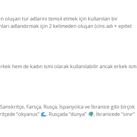
 oluşan tür adlarını temsil etmek için kullanılan bir
nları adlandırmak için 2 kelimeden oluşan (cins adı + epitet
rkek hem de kadın ismi olarak kullanılabilir ancak erkek ism
i Sanskritçe, Farsça, Rusça, İspanyolca ve İbranice gibi birçok
kritçede “okyanus”
, Rusçada “dünya”
, İbranicede “sınır”