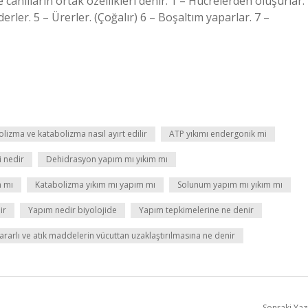
 canlıların ortak özellikleri denir. 1 – Hücrelerden oluşurlar.
rler. 5 – Ürerler. (Çoğalır) 6 – Boşaltım yaparlar. 7 –
lizma ve katabolizma nasıl ayırt edilir
ATP yıkımı endergonik mi
i nedir
Dehidrasyon yapım mı yıkım mı
m mı
Katabolizma yıkım mı yapım mı
Solunum yapım mı yıkım mı
ir
Yapım nedir biyolojide
Yapım tepkimelerine ne denir
ararlı ve atık maddelerin vücuttan uzaklaştırılmasına ne denir
Sonraki Yaz