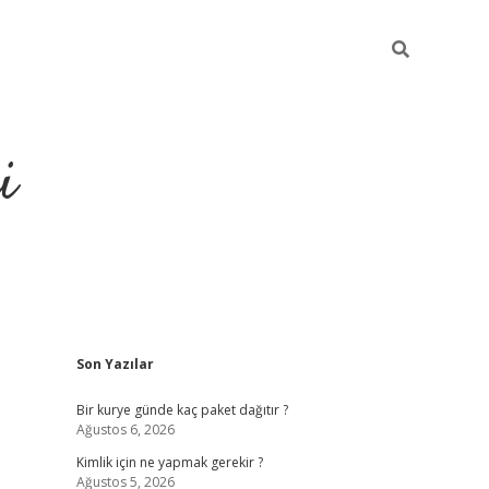
i
Sidebar
Son Yazılar
https://grandoperab
Bir kurye günde kaç paket dağıtır ?
Ağustos 6, 2026
Kimlik için ne yapmak gerekir ?
Ağustos 5, 2026