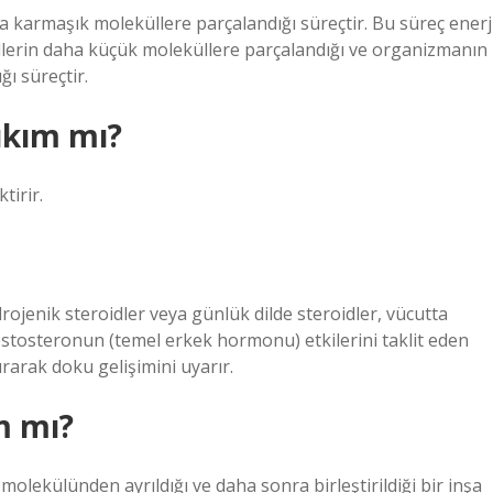
karmaşık moleküllere parçalandığı süreçtir. Bu süreç enerj
llerin daha küçük moleküllere parçalandığı ve organizmanın
ğı süreçtir.
ıkım mı?
tirir.
ojenik steroidler veya günlük dilde steroidler, vücutta
stosteronun (temel erkek hormonu) etkilerini taklit eden
tırarak doku gelişimini uyarır.
m mı?
olekülünden ayrıldığı ve daha sonra birleştirildiği bir inşa