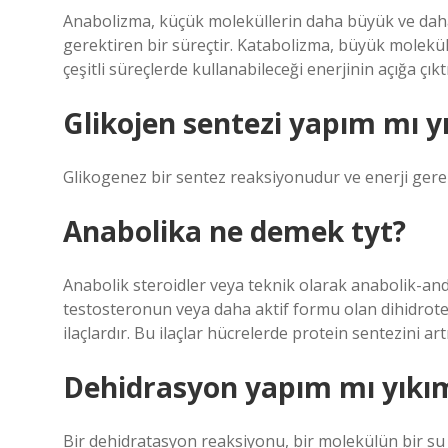
Anabolizma, küçük moleküllerin daha büyük ve daha 
gerektiren bir süreçtir. Katabolizma, büyük molekü
çeşitli süreçlerde kullanabileceği enerjinin açığa çıktı
Glikojen sentezi yapım mı y
Glikogenez bir sentez reaksiyonudur ve enerji gerek
Anabolika ne demek tyt?
Anabolik steroidler veya teknik olarak anabolik-andr
testosteronun veya daha aktif formu olan dihidrote
ilaçlardır. Bu ilaçlar hücrelerde protein sentezini ar
Dehidrasyon yapım mı yıkı
Bir dehidratasyon reaksiyonu, bir molekülün bir su m