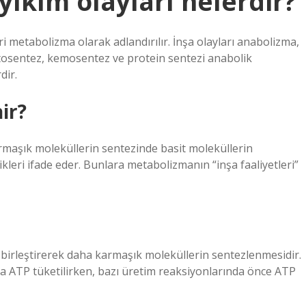
yıkım olayları nelerdir?
i metabolizma olarak adlandırılır. İnşa olayları anabolizma,
Fotosentez, kemosentez ve protein sentezi anabolik
dir.
ir?
rmaşık moleküllerin sentezinde basit moleküllerin
ikleri ifade eder. Bunlara metabolizmanın “inşa faaliyetleri”
 birleştirerek daha karmaşık moleküllerin sentezlenmesidir.
nda ATP tüketilirken, bazı üretim reaksiyonlarında önce ATP