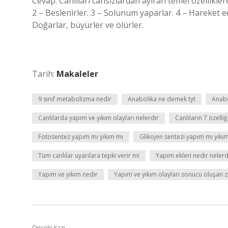
Cevap: Canlıları cansızlardan ayıran temel özelliklere
2 – Beslenirler. 3 – Solunum yaparlar. 4 – Hareket ede
Doğarlar, büyürler ve ölürler.
Tarih:
Makaleler
9 sınıf metabolizma nedir
Anabolika ne demek tyt
Anabo
Canlılarda yapım ve yıkım olayları nelerdir
Canlıların 7 özelliğ
Fotosentez yapım mı yıkım mı
Glikojen sentezi yapım mı yıkı
Tüm canlılar uyarılara tepki verir mi
Yapım ekleri nedir nelerd
Yapım ve yıkım nedir
Yapım ve yıkım olayları sonucu oluşan z
Önceki Yazı