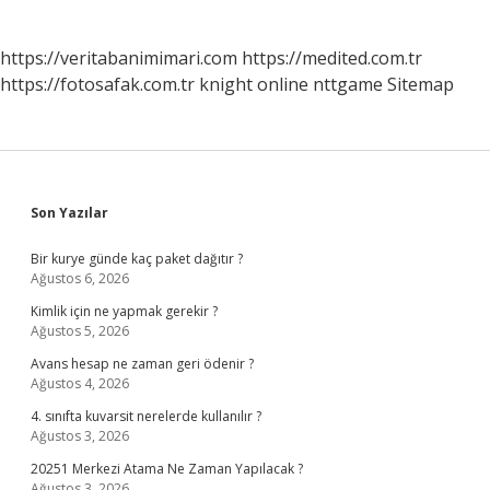
https://veritabanimimari.com
https://medited.com.tr
https://fotosafak.com.tr
knight online
nttgame
Sitemap
Sidebar
Son Yazılar
Bir kurye günde kaç paket dağıtır ?
Ağustos 6, 2026
Kimlik için ne yapmak gerekir ?
Ağustos 5, 2026
Avans hesap ne zaman geri ödenir ?
Ağustos 4, 2026
4. sınıfta kuvarsit nerelerde kullanılır ?
Ağustos 3, 2026
20251 Merkezi Atama Ne Zaman Yapılacak ?
Ağustos 3, 2026