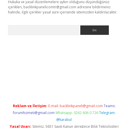
Hukuka ve yasal düzenlemelere aykırı olduğunu düşündüğünüz
içerikleri,
backlinkpanelicomtr@gmail.com
adresine bildirmeniz
halinde, ilgili içerikler yasal süre içerisinde sitemizden kaldırılacaktır.
Arama
erabet.net/
Reklam ve İletişim:
E-mail:
backlinkpaneli@gmail.com
Teams:
forumhizmeti@gmail.com
Whatsapp: 0262 606 0 726
Telegram:
@karabul
Yasal Uyarı:
Sitemiz, 5651 Sayılı Kanun gereğince Bilgi Teknolojileri