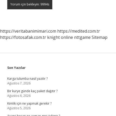
https://veritabanimimari.com
https://medited.com.tr
https://fotosafak.com.tr
knight online
nttgame
Sitemap
Sidebar
Son Yazılar
Karga tulumba nasıl yazılır ?
Ağustos 7, 2026
Bir kurye günde kaç paket dağıtır ?
Ağustos 6, 2026
Kimlik için ne yapmak gerekir ?
Ağustos 5, 2026
Avans hesap ne zaman geri ödenir ?