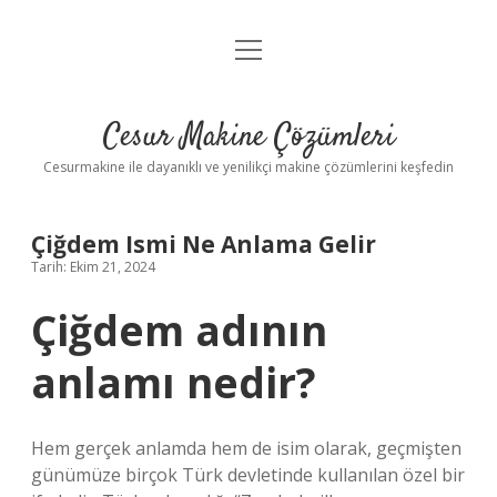
menüyü
Anasayfa
aç
Gizlilik Politikası
Cesur Makine Çözümleri
Yasal Uyarı
Cesurmakine ile dayanıklı ve yenilikçi makine çözümlerini keşfedin
Çiğdem Ismi Ne Anlama Gelir
Tarih: Ekim 21, 2024
Çiğdem adının
anlamı nedir?
Hem gerçek anlamda hem de isim olarak, geçmişten
günümüze birçok Türk devletinde kullanılan özel bir