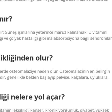
nır?
ardır: Güneş ışınlarına yeterince maruz kalmamak, D vitamini
ığı ve çölyak hastalığı gibi malabsorbsiyona bağlı sendromlar
ikliğinden olur?
inlerde osteomalaziye neden olur. Osteomalazinin en belirgin
r, genellikle belden başlayıp pelvise, kalçalara, uyluklara,
iği nelere yol açar?
itamini eksikliği; kanser, kronik yorgunluk, diyabet, yüksek