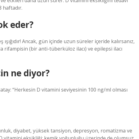
ve etkileri daha uzun sürer. D vitamini eksikliğini tedavi
 haftadır.
ok eder?
 ışığıdır! Ancak, gün içinde uzun süreler içeride kalırsanız,
 rifampisin (bir anti-tüberküloz ilacı) ve epilepsi ilacı
in ne diyor?
atay: “Herkesin D vitamini seviyesinin 100 ng/ml olması
gunluk, diyabet, yüksek tansiyon, depresyon, romatizma ve
r. D vitamini eksikliği; kemik yoğunluğu üzerinde de olumsuz