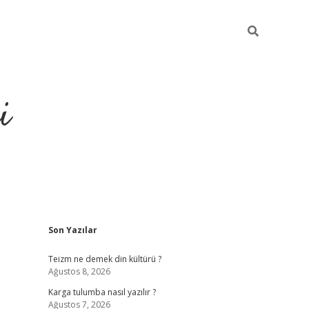
i
Sidebar
Son Yazılar
https://grandoperab
Teizm ne demek din kültürü ?
Ağustos 8, 2026
Karga tulumba nasıl yazılır ?
Ağustos 7, 2026