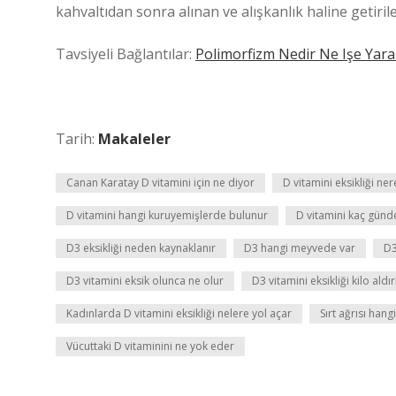
kahvaltıdan sonra alınan ve alışkanlık haline getiril
Tavsiyeli Bağlantılar:
Polimorfizm Nedir Ne Işe Yara
Tarih:
Makaleler
Canan Karatay D vitamini için ne diyor
D vitamini eksikliği ne
D vitamini hangi kuruyemişlerde bulunur
D vitamini kaç günd
D3 eksikliği neden kaynaklanır
D3 hangi meyvede var
D3
D3 vitamini eksik olunca ne olur
D3 vitamini eksikliği kilo aldır
Kadınlarda D vitamini eksikliği nelere yol açar
Sırt ağrısı hang
Vücuttaki D vitaminini ne yok eder