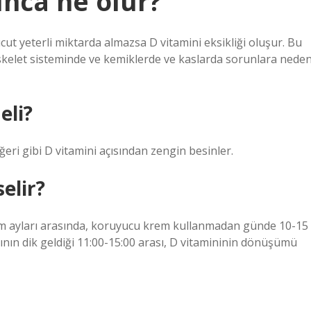
unca ne olur?
ut yeterli miktarda almazsa D vitamini eksikliği oluşur. Bu
iskelet sisteminde ve kemiklerde ve kaslarda sorunlara nede
eli?
eri gibi D vitamini açısından zengin besinler.
selir?
m ayları arasında, koruyucu krem ​​kullanmadan günde 10-15
ının dik geldiği 11:00-15:00 arası, D vitamininin dönüşümü