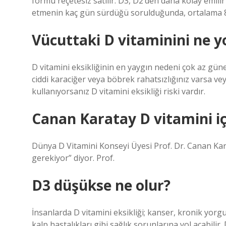
formu reçetesiz satılır. D3, D2’den daha kolay emilir 
etmenin kaç gün sürdüğü sorulduğunda, ortalama 8
Vücuttaki D vitaminini ne y
D vitamini eksikliğinin en yaygın nedeni çok az güneş
ciddi karaciğer veya böbrek rahatsızlığınız varsa veya
kullanıyorsanız D vitamini eksikliği riski vardır.
Canan Karatay D vitamini iç
Dünya D Vitamini Konseyi Üyesi Prof. Dr. Canan Kar
gerekiyor” diyor. Prof.
D3 düşükse ne olur?
İnsanlarda D vitamini eksikliği; kanser, kronik yor
kalp hastalıkları gibi sağlık sorunlarına yol açabili