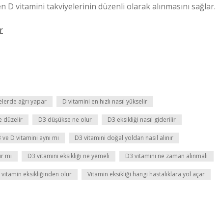
en D vitamini takviyelerinin düzenli olarak alınmasını sağlar.
r
relerde ağrı yapar
D vitamini en hızlı nasıl yükselir
e düzelir
D3 düşükse ne olur
D3 eksikliği nasıl giderilir
 ve D vitamini aynı mı
D3 vitamini doğal yoldan nasıl alınır
ır mı
D3 vitamini eksikliği ne yemeli
D3 vitamini ne zaman alınmalı
i vitamin eksikliğinden olur
Vitamin eksikliği hangi hastalıklara yol açar