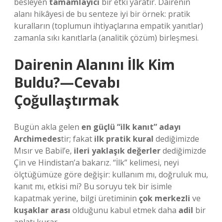
besleyen
tamamlayıcı
bir etki yaratır. Dairenin
alanı hikâyesi de bu senteze iyi bir örnek: pratik
kuralların (toplumun ihtiyaçlarına empatik yanıtlar)
zamanla sıkı kanıtlarla (analitik çözüm) birleşmesi.
Dairenin Alanını İlk Kim
Buldu?—Cevabı
Çoğullaştırmak
Bugün akla gelen
en güçlü “ilk kanıt” adayı
Archimedes
tir; fakat
ilk pratik kural
dediğimizde
Mısır ve Babil’e,
ileri yaklaşık değerler
dediğimizde
Çin ve Hindistan’a bakarız. “İlk” kelimesi, neyi
ölçtüğümüze göre değişir: kullanım mı, doğruluk mu,
kanıt mı, etkisi mi? Bu soruyu tek bir isimle
kapatmak yerine, bilgi üretiminin
çok merkezli
ve
kuşaklar arası
olduğunu kabul etmek daha
adil
bir