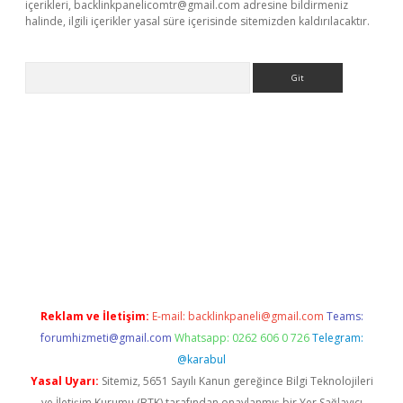
içerikleri,
backlinkpanelicomtr@gmail.com
adresine bildirmeniz
halinde, ilgili içerikler yasal süre içerisinde sitemizden kaldırılacaktır.
Arama
operabet.net/
Reklam ve İletişim:
E-mail:
backlinkpaneli@gmail.com
Teams:
forumhizmeti@gmail.com
Whatsapp: 0262 606 0 726
Telegram:
@karabul
Yasal Uyarı:
Sitemiz, 5651 Sayılı Kanun gereğince Bilgi Teknolojileri
ve İletişim Kurumu (BTK) tarafından onaylanmış bir Yer Sağlayıcı