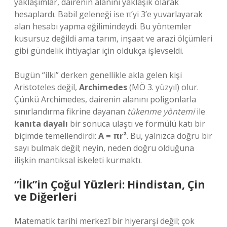
yaklaşımlar, dairenin alanını yaklaşık olarak
hesaplardı. Babil geleneği ise π’yi 3’e yuvarlayarak
alan hesabı yapma eğilimindeydi. Bu yöntemler
kusursuz değildi ama tarım, inşaat ve arazi ölçümleri
gibi gündelik ihtiyaçlar için oldukça işlevseldi.
Bugün “ilki” derken genellikle akla gelen kişi
Aristoteles değil,
Archimedes
(MÖ 3. yüzyıl) olur.
Çünkü Archimedes, dairenin alanını poligonlarla
sınırlandırma fikrine dayanan
tükenme yöntemi
ile
kanıta dayalı
bir sonuca ulaştı ve formülü katı bir
biçimde temellendirdi:
A = πr²
. Bu, yalnızca doğru bir
sayı bulmak değil; neyin, neden doğru olduğuna
ilişkin mantıksal iskeleti kurmaktı.
“İlk”in Çoğul Yüzleri: Hindistan, Çin
ve Diğerleri
Matematik tarihi merkezî bir hiyerarşi değil; çok