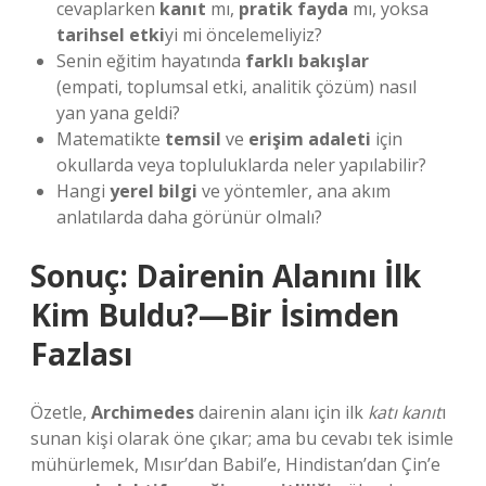
cevaplarken
kanıt
mı,
pratik fayda
mı, yoksa
tarihsel etki
yi mi öncelemeliyiz?
Senin eğitim hayatında
farklı bakışlar
(empati, toplumsal etki, analitik çözüm) nasıl
yan yana geldi?
Matematikte
temsil
ve
erişim adaleti
için
okullarda veya topluluklarda neler yapılabilir?
Hangi
yerel bilgi
ve yöntemler, ana akım
anlatılarda daha görünür olmalı?
Sonuç: Dairenin Alanını İlk
Kim Buldu?—Bir İsimden
Fazlası
Özetle,
Archimedes
dairenin alanı için ilk
katı kanıt
ı
sunan kişi olarak öne çıkar; ama bu cevabı tek isimle
mühürlemek, Mısır’dan Babil’e, Hindistan’dan Çin’e