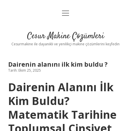
menüyü
Anasayfa
aç
Gizlilik Politikası
Cesur Makine Çözümleri
Yasal Uyarı
Cesurmakine ile dayanıklı ve yenilikçi makine çözümlerini keşfedin
Dairenin alanını ilk kim buldu ?
Tarih: Ekim 25, 2025
Dairenin Alanını İlk
Kim Buldu?
Matematik Tarihine
Toplumsal Cinsiyet,