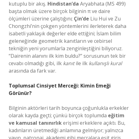
kutuplu bir akış.
Hindistan’da
Aryabhata (MS 499)
başta olmak üzere birçok bilginin π ve daire
ölçümleri üzerine çalıştığını;
Çin’de
Liu Hui ve Zu
Chongzhi’nin çokgen yöntemlerini ilerleterek daha
isabetli yaklaşık değerler elde ettiğini; İslam bilim
geleneğinde geometrik kanıtların ve cebirsel
tekniğin yeni yorumlarla zenginleştiğini biliyoruz.
“Dairenin alanını ilk kim buldu?” sorusunun tek bir
cevabı olmadığı gibi, ilk
kanıt
ile ilk
kullanışlı kural
arasında da fark var.
Toplumsal Cinsiyet Merceği: Kimin Emeği
Görünür?
Bilginin aktörleri tarih boyunca çoğunlukla erkekler
olarak kayda geçti; çünkü birçok toplumda
eğitim
ve kamusal tanınırlık
erişimi erkeklere açıktı. Bu,
kadınların üretmediği anlamına gelmiyor; yalnızca
yayın, patronaj, akademi gibi mecralara eşit giriş