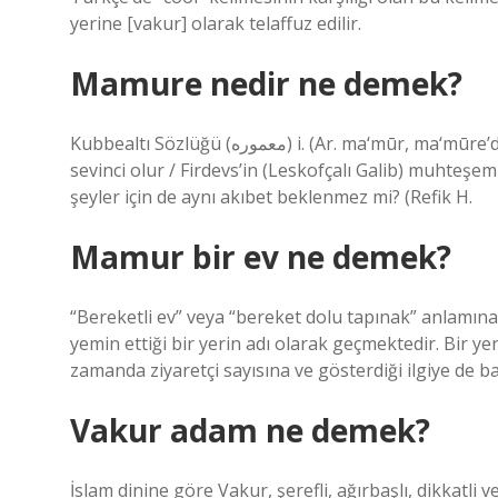
yerine [vakur] olarak telaffuz edilir.
Mamure nedir ne demek?
Kubbealtı Sözlüğü (ﻣﻌﻤﻮﺭﻩ) i. (Ar. ma‘mūr, ma‘mūre’den) Mağrur yer, şehir vb.: Saf kadehimiz Kevser pınarının
sevinci olur / Firdevs’in (Leskofçalı Galib) muhte
şeyler için de aynı akıbet beklenmez mi? (Refik H.
Mamur bir ev ne demek?
“Bereketli ev” veya “bereket dolu tapınak” anlamına
yemin ettiği bir yerin adı olarak geçmektedir. Bir y
zamanda ziyaretçi sayısına ve gösterdiği ilgiye de bağ
Vakur adam ne demek?
İslam dinine göre Vakur, şerefli, ağırbaşlı, dikkatli 