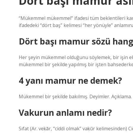
Dört başı mamur asi
“Mükemmel mükemmel” ifadesi tüm beklentileri kar
ifadedeki “dört baş” kelimesi “her yönüyle” anlamına
Dört başı mamur sözü hangis
Her şeyin mükemmel olduğunu söylemek, bir işin eksi
mükemmel bir şekilde yapılmış bir işten bahsederken
4 yanı mamur ne demek?
Mükemmel bir şekilde bakılmış. Deyimler. Açıklama. Ba
Vakurun anlamı nedir?
Sıfat (Ar. veḳār, “ciddi olmak” vaḳūr kelimesinden) Cid