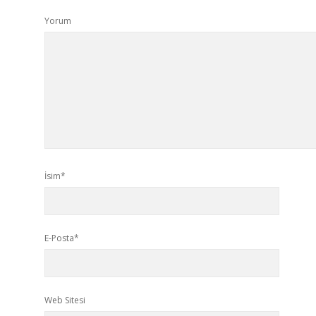
Yorum
İsim*
E-Posta*
Web Sitesi