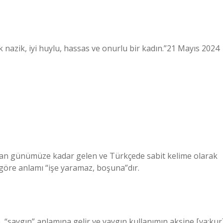
çok nazik, iyi huylu, hassas ve onurlu bir kadın.”21 Mayıs 2024
rdan günümüze kadar gelen ve Türkçede sabit kelime olarak
 göre anlamı “işe yaramaz, boşuna”dır.
e, “saygın” anlamına gelir ve yaygın kullanımın aksine [va:kur