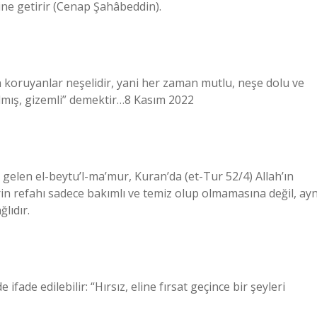
rine getirir (Cenap Şahâbeddin).
 koruyanlar neşelidir, yani her zaman mutlu, neşe dolu ve
lmış, gizemli” demektir…8 Kasım 2022
 gelen el-beytu’l-ma’mur, Kuran’da (et-Tur 52/4) Allah’ın
erin refahı sadece bakımlı ve temiz olup olmamasına değil, ayn
lıdır.
fade edilebilir: “Hırsız, eline fırsat geçince bir şeyleri