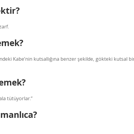
ktir?
zarf.
emek?
deki Kabe’nin kutsallığına benzer şekilde, gökteki kutsal bi
demek?
la tütüyorlar.”
manlıca?