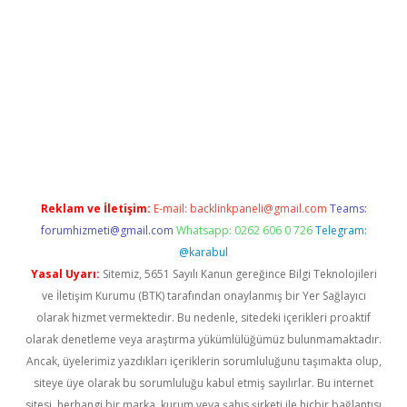
/grandoperabet.net/
Reklam ve İletişim:
E-mail:
backlinkpaneli@gmail.com
Teams:
forumhizmeti@gmail.com
Whatsapp: 0262 606 0 726
Telegram:
@karabul
Yasal Uyarı:
Sitemiz, 5651 Sayılı Kanun gereğince Bilgi Teknolojileri
ve İletişim Kurumu (BTK) tarafından onaylanmış bir Yer Sağlayıcı
olarak hizmet vermektedir. Bu nedenle, sitedeki içerikleri proaktif
olarak denetleme veya araştırma yükümlülüğümüz bulunmamaktadır.
Ancak, üyelerimiz yazdıkları içeriklerin sorumluluğunu taşımakta olup,
siteye üye olarak bu sorumluluğu kabul etmiş sayılırlar. Bu internet
sitesi, herhangi bir marka, kurum veya şahıs şirketi ile hiçbir bağlantısı