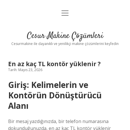
menüyü
Anasayfa
aç
Gizlilik Politikası
Cesur Makine Çözümleri
Yasal Uyarı
Cesurmakine ile dayanıklı ve yenilikçi makine çözümlerini keşfedin
En az kaç TL kontör yüklenir ?
Tarih: Mayıs 23, 2026
Giriş: Kelimelerin ve
Kontörün Dönüştürücü
Alanı
Bir mesaj yazdığınızda, bir telefon numarasına
dokunduğunuzda, en az kaç TL kontör yüklenir