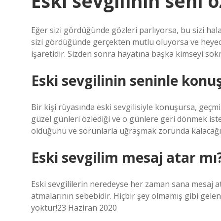
Eski sevgilinin seni ö
Eğer sizi gördüğünde gözleri parlıyorsa, bu sizi hala 
sizi gördüğünde gerçekten mutlu oluyorsa ve heyecan
işaretidir. Sizden sonra hayatına başka kimseyi sokma
Eski sevgilinin seninle kon
Bir kişi rüyasında eski sevgilisiyle konuşursa, geçm
güzel günleri özlediği ve o günlere geri dönmek iste
olduğunu ve sorunlarla uğraşmak zorunda kalacağın
Eski sevgilim mesaj atar mı
Eski sevgililerin neredeyse her zaman sana mesaj att
atmalarının sebebidir. Hiçbir şey olmamış gibi gele
yoktur!23 Haziran 2020