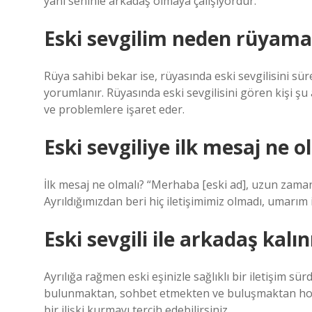
yani seninle arkadaş olmaya çalışıyordur.
Eski sevgilim neden rüyama 
Rüya sahibi bekar ise, rüyasında eski sevgilisini sü
yorumlanır. Rüyasında eski sevgilisini gören kişi şu a
ve problemlere işaret eder.
Eski sevgiliye ilk mesaj ne o
İlk mesaj ne olmalı? “Merhaba [eski ad], uzun zaman
Ayrıldığımızdan beri hiç iletişimimiz olmadı, umarım
Eski sevgili ile arkadaş kalın
Ayrılığa rağmen eski eşinizle sağlıklı bir iletişim sü
bulunmaktan, sohbet etmekten ve buluşmaktan hoşl
bir ilişki kurmayı tercih edebilirsiniz.