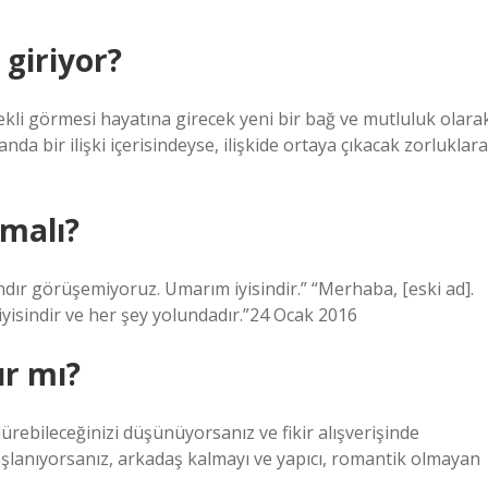
giriyor?
rekli görmesi hayatına girecek yeni bir bağ ve mutluluk olara
nda bir ilişki içerisindeyse, ilişkide ortaya çıkacak zorluklara
lmalı?
dır görüşemiyoruz. Umarım iyisindir.” “Merhaba, [eski ad].
 iyisindir ve her şey yolundadır.”24 Ocak 2016
ır mı?
rdürebileceğinizi düşünüyorsanız ve fikir alışverişinde
anıyorsanız, arkadaş kalmayı ve yapıcı, romantik olmayan