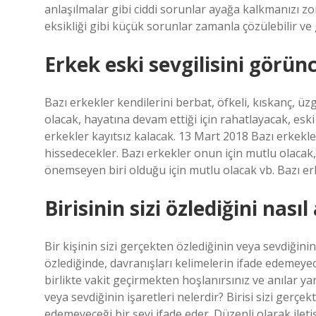
anlaşılmalar gibi ciddi sorunlar ayağa kalkmanızı zor
eksikliği gibi küçük sorunlar zamanla çözülebilir ve 
Erkek eski sevgilisini görün
Bazı erkekler kendilerini berbat, öfkeli, kıskanç, ü
olacak, hayatına devam ettiği için rahatlayacak, eski
erkekler kayıtsız kalacak. 13 Mart 2018 Bazı erkekler
hissedecekler. Bazı erkekler onun için mutlu olacak, 
önemseyen biri olduğu için mutlu olacak vb. Bazı erk
Birisinin sizi özlediğini nasıl
Bir kişinin sizi gerçekten özlediğinin veya sevdiğinin
özlediğinde, davranışları kelimelerin ifade edemeyeceği
birlikte vakit geçirmekten hoşlanırsınız ve anılar yar
veya sevdiğinin işaretleri nelerdir? Birisi sizi gerçe
edemeyeceği bir şeyi ifade eder. Düzenli olarak iletiş