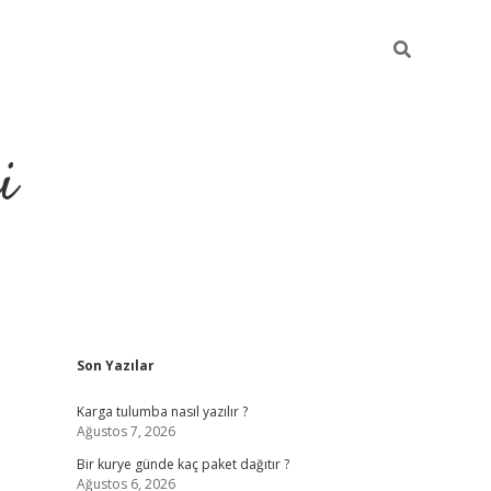
i
Sidebar
Son Yazılar
https://grandoperab
Karga tulumba nasıl yazılır ?
Ağustos 7, 2026
Bir kurye günde kaç paket dağıtır ?
Ağustos 6, 2026