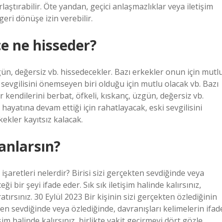
laştırabilir. Öte yandan, geçici anlaşmazlıklar veya iletişim
geri dönüşe izin verebilir.
ce ne hisseder?
zgün, değersiz vb. hissedecekler. Bazı erkekler onun için mutl
 sevgilisini önemseyen biri olduğu için mutlu olacak vb. Bazı
 kendilerini berbat, öfkeli, kıskanç, üzgün, değersiz vb.
hayatına devam ettiği için rahatlayacak, eski sevgilisini
ekler kayıtsız kalacak.
 anlarsın?
 işaretleri nelerdir? Birisi sizi gerçekten sevdiğinde veya
 bir şeyi ifade eder. Sık sık iletişim halinde kalırsınız,
atırsınız. 30 Eylül 2023 Bir kişinin sizi gerçekten özlediğinin
kten sevdiğinde veya özlediğinde, davranışları kelimelerin ifad
im halinde kalırsınız, birlikte vakit geçirmeyi dört gözle