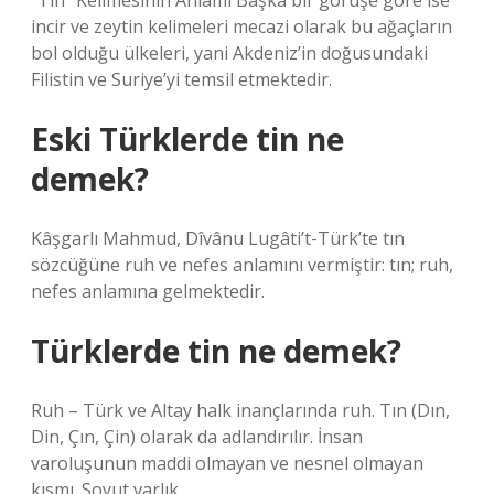
“Tîn” Kelimesinin Anlamı Başka bir görüşe göre ise
incir ve zeytin kelimeleri mecazi olarak bu ağaçların
bol olduğu ülkeleri, yani Akdeniz’in doğusundaki
Filistin ve Suriye’yi temsil etmektedir.
Eski Türklerde tin ne
demek?
Kâşgarlı Mahmud, Dîvânu Lugâti’t-Türk’te tın
sözcüğüne ruh ve nefes anlamını vermiştir: tın; ruh,
nefes anlamına gelmektedir.
Türklerde tin ne demek?
Ruh – Türk ve Altay halk inançlarında ruh. Tın (Dın,
Din, Çın, Çin) olarak da adlandırılır. İnsan
varoluşunun maddi olmayan ve nesnel olmayan
kısmı. Soyut varlık.