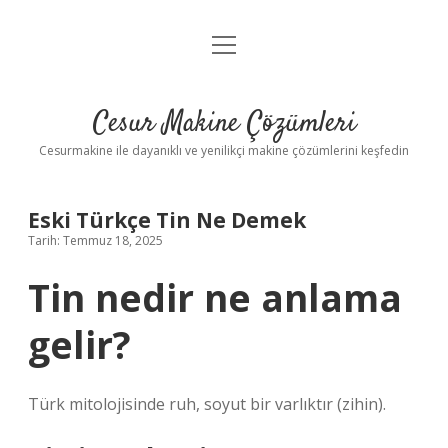
menüyü
Anasayfa
aç
Gizlilik Politikası
Cesur Makine Çözümleri
Yasal Uyarı
Cesurmakine ile dayanıklı ve yenilikçi makine çözümlerini keşfedin
Eski Türkçe Tin Ne Demek
Tarih: Temmuz 18, 2025
Tin nedir ne anlama
gelir?
Türk mitolojisinde ruh, soyut bir varlıktır (zihin).