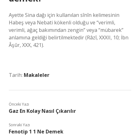
Ayette Sina dağı için kullanılan sînîn kelimesinin
Habeş veya Nebati kökenli olduğu ve “verimli,
verimli, ağaç bakımından zengin” veya “mübarek”
anlamına geldiği belirtilmektedir (Râzî, XXXII, 10; İbn
Âşûr, XXX, 421).
Tarih:
Makaleler
Önceki Yazı
Gaz En Kolay Nasıl Çıkarılır
Sonraki Yazı
Fenotip 1 1 Ne Demek