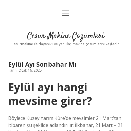
menüyü
Anasayfa
aç
Gizlilik Politikası
Cesur Makine Çözümleri
Yasal Uyarı
Cesurmakine ile dayanıklı ve yenilikçi makine çözümlerini keşfedin
Eylül Ayı Sonbahar Mı
Tarih: Ocak 16, 2025
Eylül ayı hangi
mevsime girer?
Böylece Kuzey Yarım Küre’de mevsimler 21 Mart’tan
itibaren şu şekilde adlandırılır: İlkbahar, 21 Mart – 21