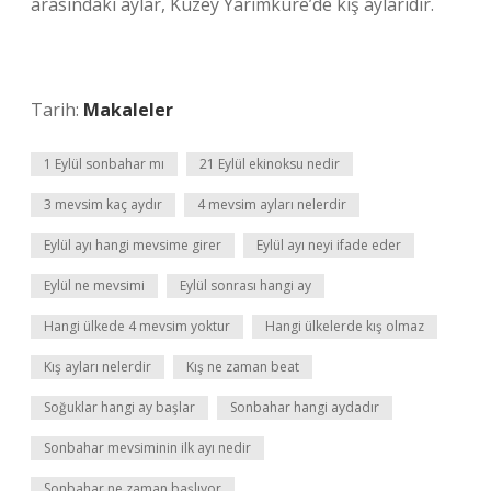
arasındaki aylar, Kuzey Yarımküre’de kış aylarıdır.
Tarih:
Makaleler
1 Eylül sonbahar mı
21 Eylül ekinoksu nedir
3 mevsim kaç aydır
4 mevsim ayları nelerdir
Eylül ayı hangi mevsime girer
Eylül ayı neyi ifade eder
Eylül ne mevsimi
Eylül sonrası hangi ay
Hangi ülkede 4 mevsim yoktur
Hangi ülkelerde kış olmaz
Kış ayları nelerdir
Kış ne zaman beat
Soğuklar hangi ay başlar
Sonbahar hangi aydadır
Sonbahar mevsiminin ilk ayı nedir
Sonbahar ne zaman başlıyor