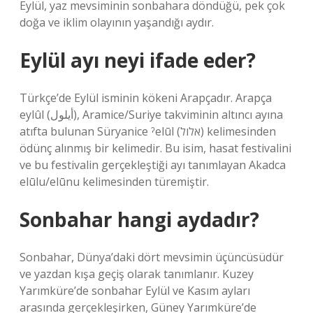
Eylül, yaz mevsiminin sonbahara döndüğü, pek çok
doğa ve iklim olayının yaşandığı aydır.
Eylül ayı neyi ifade eder?
Türkçe’de Eylül isminin kökeni Arapçadır. Arapça
eylûl (أيلول), Aramice/Suriye takviminin altıncı ayına
atıfta bulunan Süryanice ˀelūl (אלול) kelimesinden
ödünç alınmış bir kelimedir. Bu isim, hasat festivalini
ve bu festivalin gerçekleştiği ayı tanımlayan Akadca
elūlu/elūnu kelimesinden türemiştir.
Sonbahar hangi aydadır?
Sonbahar, Dünya’daki dört mevsimin üçüncüsüdür
ve yazdan kışa geçiş olarak tanımlanır. Kuzey
Yarımküre’de sonbahar Eylül ve Kasım ayları
arasında gerçekleşirken, Güney Yarımküre’de