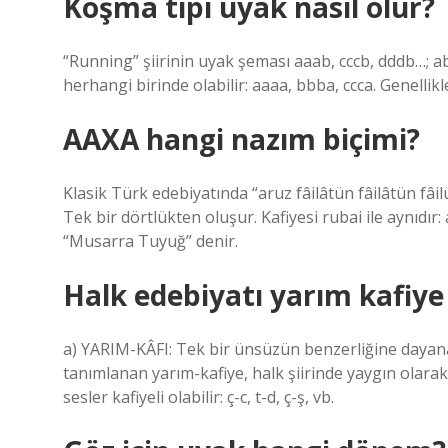
Koşma tipi uyak nasıl olur?
“Running” şiirinin uyak şeması aaab, cccb, dddb…; a
herhangi birinde olabilir: aaaa, bbba, ccca. Genellikle
AAXA hangi nazım biçimi?
Klasik Türk edebiyatında “aruz fâilâtün fâilâtün fâilü
Tek bir dörtlükten oluşur. Kafiyesi rubai ile aynıdır:
“Musarra Tuyuğ” denir.
Halk edebiyatı yarım kafiye
a) YARIM-KÂFI: Tek bir ünsüzün benzerliğine dayanan
tanımlanan yarım-kafiye, halk şiirinde yaygın olarak k
sesler kafiyeli olabilir: ç-c, t-d, ç-ş, vb.