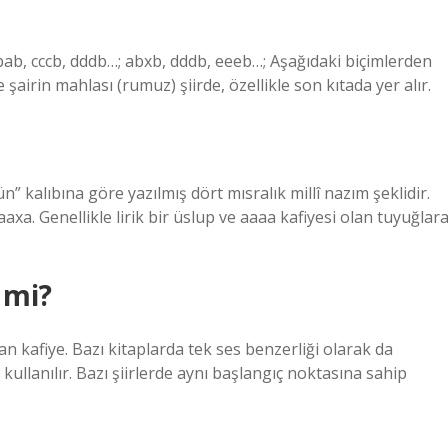
bab, cccb, dddb…; abxb, dddb, eeeb…; Aşağıdaki biçimlerden
 şairin mahlası (rumuz) şiirde, özellikle son kıtada yer alır.
n” kalıbına göre yazılmış dört mısralık millî nazım şeklidir.
 aaxa. Genellikle lirik bir üslup ve aaaa kafiyesi olan tuyuğlar
 mi?
 kafiye. Bazı kitaplarda tek ses benzerliği olarak da
ullanılır. Bazı şiirlerde aynı başlangıç ​​noktasına sahip