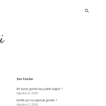
i
Sidebar
Son Yazılar
https://grandoperab
Bir kurye günde kaç paket dağıtır ?
Ağustos 6, 2026
Kimlik için ne yapmak gerekir ?
Ağustos 5, 2026