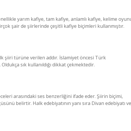
genellikle yarım kafiye, tam kafiye, anlamlı kafiye, kelime oyun
rçok şair de şiirlerinde çeşitli kafiye biçimleri kullanmıştır.
lk şiiri türüne verilen addır. İslamiyet öncesi Türk
Oldukça sık kullanıldığı dikkat çekmektedir.
eleri arasındaki ses benzerliğini ifade eder. Şiirin biçimi,
çüsünü belirtir. Halk edebiyatının yanı sıra Divan edebiyatı v