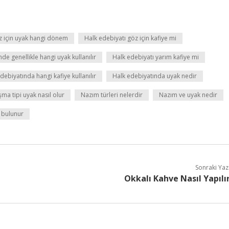
 için uyak hangi dönem
Halk edebiyatı göz için kafiye mi
nde genellikle hangi uyak kullanılır
Halk edebiyatı yarım kafiye mi
debiyatında hangi kafiye kullanılır
Halk edebiyatında uyak nedir
ma tipi uyak nasıl olur
Nazım türleri nelerdir
Nazım ve uyak nedir
l bulunur
Sonraki Yaz
Okkalı Kahve Nasıl Yapılı