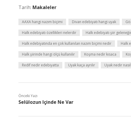
Tarih:
Makaleler
AAXA hangi nazım biçimi
Divan edebiyatı hangi uyak
Göz
Halk edebiyatı özellikleri nelerdir
Halk edebiyatı şiir geleneği
Halk edebiyatında en çok kullanılan nazım biçimi nedir
Halk e
Halk şiirinde hangi ölçü kullanılır
Koşma nedir kısaca
Koş
Redif nedir edebiyatta
Uyak kaça ayrılır
Uyak nedir nası
Önceki Yazı
Selülozun Içinde Ne Var