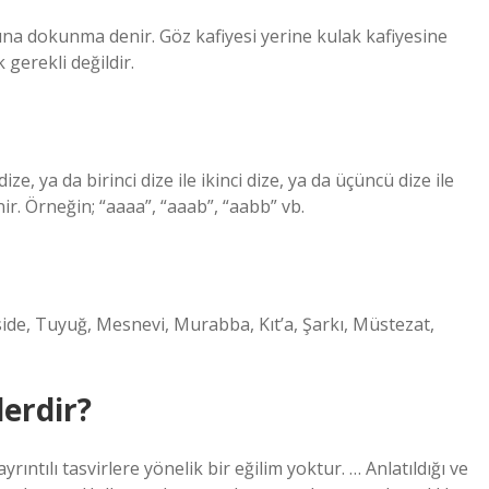
buna dokunma denir. Göz kafiyesi yerine kulak kafiyesine
 gerekli değildir.
ize, ya da birinci dize ile ikinci dize, ya da üçüncü dize ile
r. Örneğin; “aaaa”, “aaab”, “aabb” vb.
 Kaside, Tuyuğ, Mesnevi, Murabba, Kıt’a, Şarkı, Müstezat,
lerdir?
yrıntılı tasvirlere yönelik bir eğilim yoktur. … Anlatıldığı ve