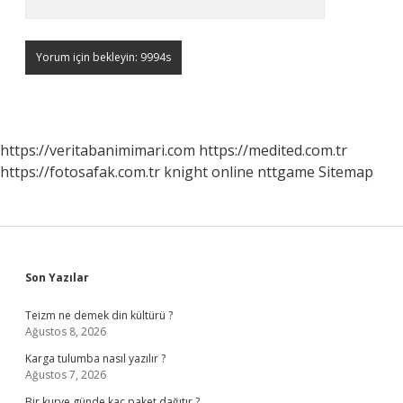
https://veritabanimimari.com
https://medited.com.tr
https://fotosafak.com.tr
knight online
nttgame
Sitemap
Sidebar
Son Yazılar
Teizm ne demek din kültürü ?
Ağustos 8, 2026
Karga tulumba nasıl yazılır ?
Ağustos 7, 2026
Bir kurye günde kaç paket dağıtır ?