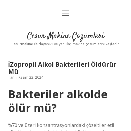
menüyü
Anasayfa
aç
Gizlilik Politikası
Cesur Makine Çözümleri
Yasal Uyarı
Cesurmakine ile dayanıklı ve yenilikçi makine çözümlerini keşfedin
İZopropil Alkol Bakterileri Öldürür
Mü
Tarih: Kasım 22, 2024
Bakteriler alkolde
ölür mü?
%70 ve üzeri konsantrasyonlardaki çözeltiler etil