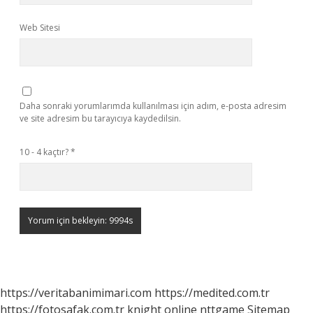
Web Sitesi
Daha sonraki yorumlarımda kullanılması için adım, e-posta adresim
ve site adresim bu tarayıcıya kaydedilsin.
10 - 4 kaçtır?
*
https://veritabanimimari.com
https://medited.com.tr
https://fotosafak.com.tr
knight online
nttgame
Sitemap