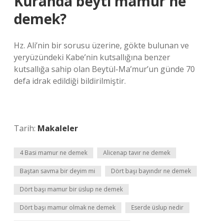
Kuranda beyti mamur ne
demek?
Hz. Ali’nin bir sorusu üzerine, gökte bulunan ve
yeryüzündeki Kabe’nin kutsallığına benzer
kutsallığa sahip olan Beytül-Ma’mur’un günde 70
defa idrak edildiği bildirilmiştir.
Tarih:
Makaleler
4 Basi mamur ne demek
Alicenap tavır ne demek
Baştan savma bir deyim mi
Dört başı bayındır ne demek
Dört başı mamur bir üslup ne demek
Dört başı mamur olmak ne demek
Eserde üslup nedir