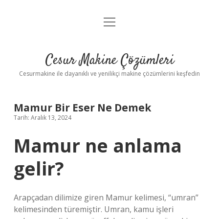
menüyü
Anasayfa
aç
Gizlilik Politikası
Cesur Makine Çözümleri
Yasal Uyarı
Cesurmakine ile dayanıklı ve yenilikçi makine çözümlerini keşfedin
Mamur Bir Eser Ne Demek
Tarih: Aralık 13, 2024
Mamur ne anlama
gelir?
Arapçadan dilimize giren Mamur kelimesi, “umran”
kelimesinden türemiştir. Umran, kamu işleri