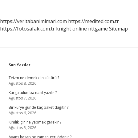
https://veritabanimimari.com
https://medited.com.tr
https://fotosafak.com.tr
knight online
nttgame
Sitemap
Sidebar
Son Yazılar
Teizm ne demek din kültürü ?
Ağustos 8, 2026
Karga tulumba nasıl yazılır ?
Ağustos 7, 2026
Bir kurye günde kaç paket dağıtır ?
Ağustos 6, 2026
Kimlik için ne yapmak gerekir ?
Ağustos 5, 2026
Avans hesap ne zaman geri ödenir ?