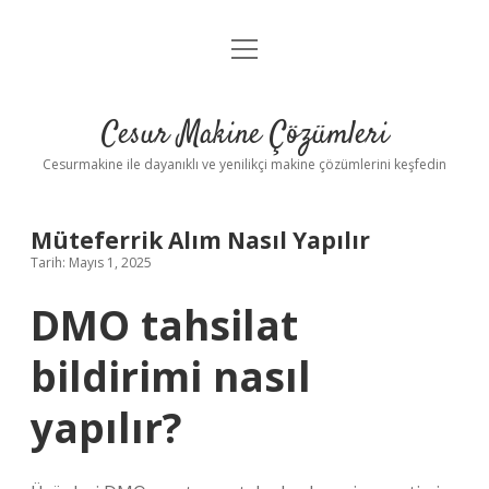
menüyü
Anasayfa
aç
Gizlilik Politikası
Cesur Makine Çözümleri
Yasal Uyarı
Cesurmakine ile dayanıklı ve yenilikçi makine çözümlerini keşfedin
Müteferrik Alım Nasıl Yapılır
Tarih: Mayıs 1, 2025
DMO tahsilat
bildirimi nasıl
yapılır?