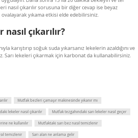
uygulayın. Daha sonra 15 ila 20 dakika bekleyin ve ter
leri nasıl çıkarılır sorusuna bir diğer cevap ise beyaz
ovalayarak yıkama etkisi elde edebilirsiniz.
nasıl çıkarılır?
yla karıştırıp soğuk suda yıkarsanız lekelerin azaldığını ve
 Sarı lekeleri çıkarmak için karbonat da kullanabilirsiniz.
rılır
Mutfak bezleri çamaşır makinesinde yıkanır mı
ki lekeler nasıl çıkarılır
Mutfak tezgahındaki sarı lekeler nasıl geçer
rine ne kullanılır
Mutfaktaki sarı bez nasıl temizlenir
ıl temizlenir
Sarı alan ne anlama gelir