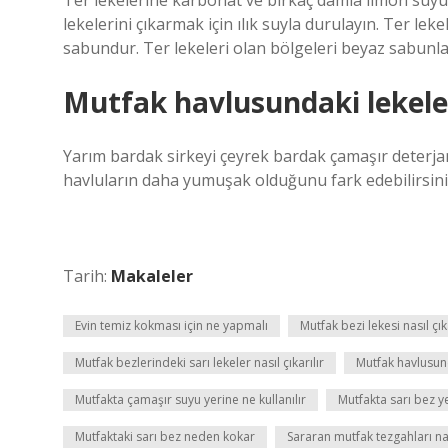
Ter lekelerine karbonat ve birkaç damla limon suyu 
lekelerini çıkarmak için ılık suyla durulayın. Ter leke
sabundur. Ter lekeleri olan bölgeleri beyaz sabunla 
Mutfak havlusundaki lekeler 
Yarım bardak sirkeyi çeyrek bardak çamaşır deterjanı
havluların daha yumuşak olduğunu fark edebilirsiniz.
Tarih:
Makaleler
Evin temiz kokması için ne yapmalı
Mutfak bezi lekesi nasıl çıka
Mutfak bezlerindeki sarı lekeler nasıl çıkarılır
Mutfak havlusunda
Mutfakta çamaşır suyu yerine ne kullanılır
Mutfakta sarı bez ye
Mutfaktaki sarı bez neden kokar
Sararan mutfak tezgahları nas