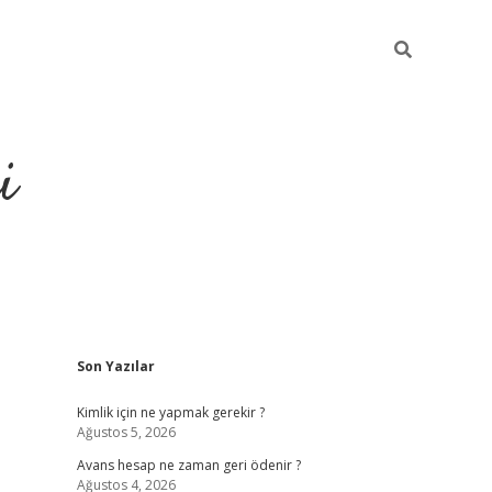
i
Sidebar
Son Yazılar
https://grandopera
Kimlik için ne yapmak gerekir ?
Ağustos 5, 2026
Avans hesap ne zaman geri ödenir ?
Ağustos 4, 2026