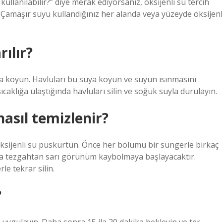
ullanılabilir?” diye merak ediyorsanız, oksijenli su tercih
… Çamaşır suyu kullandığınız her alanda veya yüzeyde oksijenl
rılır?
a koyun. Havluları bu suya koyun ve suyun ısınmasını
ıcaklığa ulaştığında havluları silin ve soğuk suyla durulayın.
asıl temizlenir?
oksijenli su püskürtün. Önce her bölümü bir süngerle birkaç
ca tezgahtan sarı görünüm kaybolmaya başlayacaktır.
e tekrar silin.
?