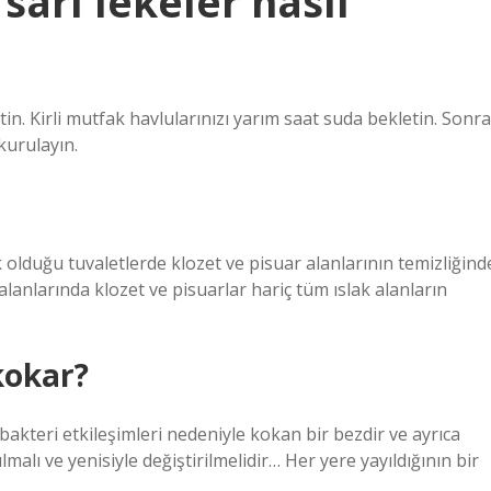
sarı lekeler nasıl
tin. Kirli mutfak havlularınızı yarım saat suda bekletin. Sonra
kurulayın.
k olduğu tuvaletlerde klozet ve pisuar alanlarının temizliğind
 alanlarında klozet ve pisuarlar hariç tüm ıslak alanların
kokar?
akteri etkileşimleri nedeniyle kokan bir bezdir ve ayrıca
lmalı ve yenisiyle değiştirilmelidir… Her yere yayıldığının bir