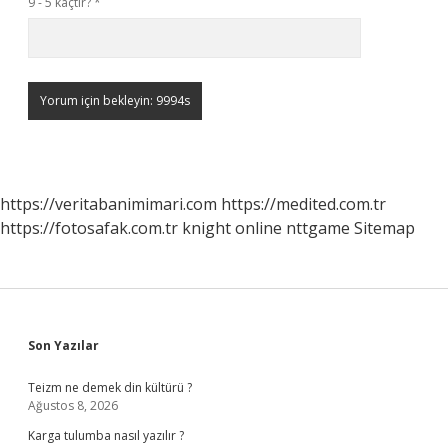
9 - 5 kaçtır?
*
https://veritabanimimari.com
https://medited.com.tr
https://fotosafak.com.tr
knight online
nttgame
Sitemap
Sidebar
Son Yazılar
Teizm ne demek din kültürü ?
Ağustos 8, 2026
Karga tulumba nasıl yazılır ?