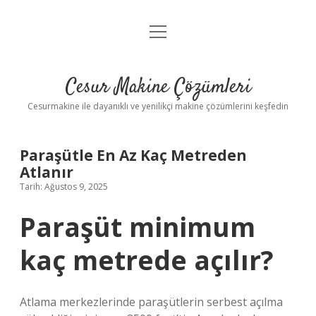
menüyü
Anasayfa
aç
Gizlilik Politikası
Cesur Makine Çözümleri
Yasal Uyarı
Cesurmakine ile dayanıklı ve yenilikçi makine çözümlerini keşfedin
Paraşütle En Az Kaç Metreden
Atlanır
Tarih: Ağustos 9, 2025
Paraşüt minimum
kaç metrede açılır?
Atlama merkezlerinde paraşütlerin serbest açılma