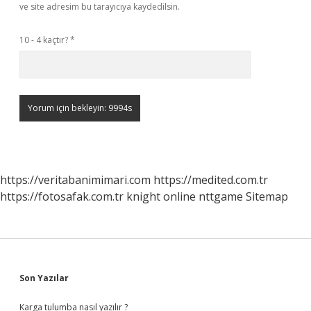
ve site adresim bu tarayıcıya kaydedilsin.
10 - 4 kaçtır?
*
https://veritabanimimari.com
https://medited.com.tr
https://fotosafak.com.tr
knight online
nttgame
Sitemap
Sidebar
Son Yazılar
Karga tulumba nasıl yazılır ?