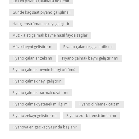
Çok iyi piyano çalanlara ne denir
Günde kaç saat piyano çalışılmalı
Hangi enstrüman zekayı geliştirir
Müzik aleti çalmak beyne nasıl fayda sağlar
Müzik beyni geliştirir mi
Piyano çalan org çalabilir mi
Piyano çalanlar zeki mi
Piyano çalmak beyni geliştirir mi
Piyano çalmak beynin hangi bölümü
Piyano çalmak neyi geliştirir
Piyano çalmak parmak uzatır mı
Piyano çalmak yetenek mi ilgi mi
Piyano dinlemek caiz mi
Piyano zekayı geliştirir mi
Piyano zor bir enstrüman mı
Piyanoya en geç kaç yaşında başlanır