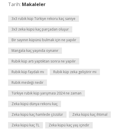
Tarih:
Makaleler
3x3 rubik küp Türkiye rekoru kaç saniye
3x3 zeka küpü kaç parçadan oluşur
Bir sayının küpünü bulmak için ne yapılır
Mangala kaç yaşında oynanır
Rubik küp artı yaptıktan sonra ne yapılır
Rubik küp faydalı mı
Rubik küp zeka geliştirir mi
Rubik mesleği nedir
Türkiye rubik küp yarışması 2024 ne zaman
Zeka küpü dünya rekoru kaç
Zeka küpü kaç hamlede çözülür
Zeka küpü kaç ihtimal
Zeka küpü kaç TL
Zeka küpü kaç yaş içindir