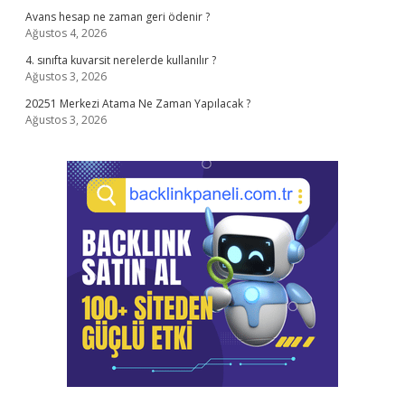
Avans hesap ne zaman geri ödenir ?
Ağustos 4, 2026
4. sınıfta kuvarsit nerelerde kullanılır ?
Ağustos 3, 2026
20251 Merkezi Atama Ne Zaman Yapılacak ?
Ağustos 3, 2026