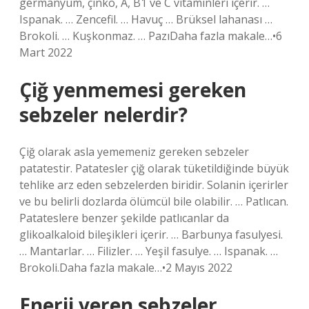
germanyum, çinko, A, B1 ve C vitaminleri içerir. …
Ispanak. … Zencefil. … Havuç … Brüksel lahanası …
Brokoli. … Kuşkonmaz. … PazıDaha fazla makale…•6
Mart 2022
Çiğ yenmemesi gereken
sebzeler nelerdir?
Çiğ olarak asla yememeniz gereken sebzeler
patatestir. Patatesler çiğ olarak tüketildiğinde büyük
tehlike arz eden sebzelerden biridir. Solanin içerirler
ve bu belirli dozlarda ölümcül bile olabilir. … Patlıcan.
Patateslere benzer şekilde patlıcanlar da
glikoalkaloid bileşikleri içerir. … Barbunya fasulyesi.
… Mantarlar. … Filizler. … Yeşil fasulye. … Ispanak. …
Brokoli.Daha fazla makale…•2 Mayıs 2022
Enerji veren sebzeler