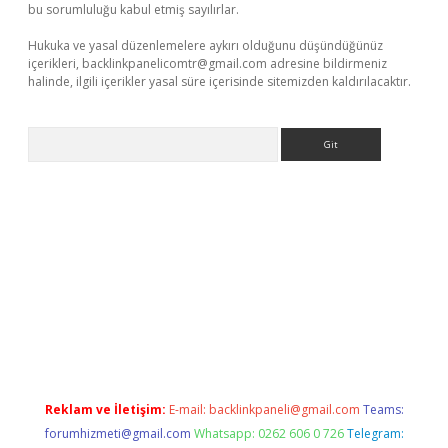
bu sorumluluğu kabul etmiş sayılırlar.
Hukuka ve yasal düzenlemelere aykırı olduğunu düşündüğünüz
içerikleri,
backlinkpanelicomtr@gmail.com
adresine bildirmeniz
halinde, ilgili içerikler yasal süre içerisinde sitemizden kaldırılacaktır.
Arama
perabet.net/
Reklam ve İletişim:
E-mail:
backlinkpaneli@gmail.com
Teams:
forumhizmeti@gmail.com
Whatsapp: 0262 606 0 726
Telegram: