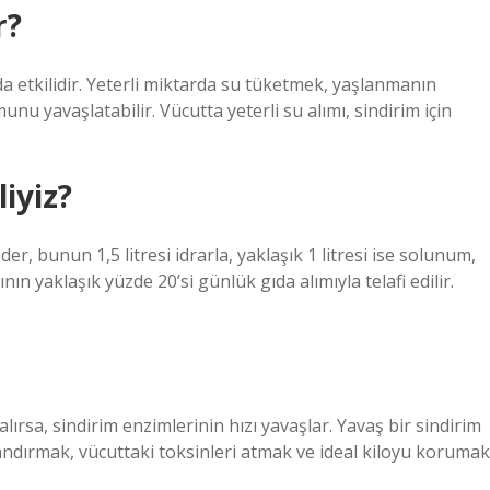
r?
a etkilidir. Yeterli miktarda su tüketmek, yaşlanmanın
umunu yavaşlatabilir. Vücutta yeterli su alımı, sindirim için
iyiz?
eder, bunun 1,5 litresi idrarla, yaklaşık 1 litresi ise solunum,
nın yaklaşık yüzde 20’si günlük gıda alımıyla telafi edilir.
ırsa, sindirim enzimlerinin hızı yavaşlar. Yavaş bir sindirim
zlandırmak, vücuttaki toksinleri atmak ve ideal kiloyu korumak