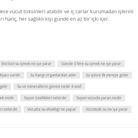
ece vücut toksinleri atabilir ve iç zarlar kurumadan işlerini
 hariç, her sağlıklı kişi günde en az bir içki içer.
Bol bol su içmek ne işe yarar
Günde 3 litre su içmek ne işe yarar
yacı vardır
Su hangi organlardan atılır
Su içince ilk nereye gider
gelir
Su ve minerallerin görevi nedir 4 sınıf
ek midir
Suyun özellikleri nelerdir
Suyun vücuda yararı nedir
ri nelerdir
Vücutta su eksikliği ne yapar
Vücuttaki su ne işe yarar