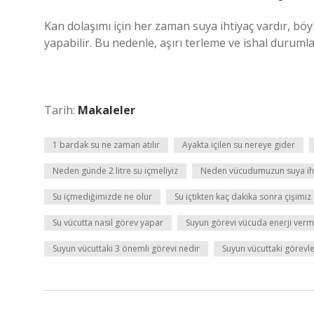
Kan dolaşımı için her zaman suya ihtiyaç vardır, böyl
yapabilir. Bu nedenle, aşırı terleme ve ishal durumları
Tarih:
Makaleler
1 bardak su ne zaman atılır
Ayakta içilen su nereye gider
Neden günde 2 litre su içmeliyiz
Neden vücudumuzun suya ihti
Su içmediğimizde ne olur
Su içtikten kaç dakika sonra çişimiz 
Su vücutta nasıl görev yapar
Suyun görevi vücuda enerji verm
Suyun vücuttaki 3 önemli görevi nedir
Suyun vücuttaki görevle