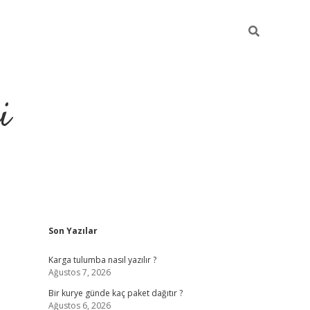
i
Sidebar
Son Yazılar
https://grandoperab
Karga tulumba nasıl yazılır ?
Ağustos 7, 2026
Bir kurye günde kaç paket dağıtır ?
Ağustos 6, 2026