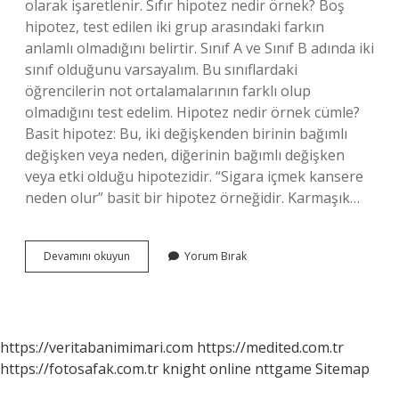
olarak işaretlenir. Sıfır hipotez nedir örnek? Boş
hipotez, test edilen iki grup arasındaki farkın
anlamlı olmadığını belirtir. Sınıf A ve Sınıf B adında iki
sınıf olduğunu varsayalım. Bu sınıflardaki
öğrencilerin not ortalamalarının farklı olup
olmadığını test edelim. Hipotez nedir örnek cümle?
Basit hipotez: Bu, iki değişkenden birinin bağımlı
değişken veya neden, diğerinin bağımlı değişken
veya etki olduğu hipotezidir. “Sigara içmek kansere
neden olur” basit bir hipotez örneğidir. Karmaşık…
Ho
Devamını okuyun
Yorum Bırak
Hipotezi
Nedir
Örnek
https://veritabanimimari.com
https://medited.com.tr
https://fotosafak.com.tr
knight online
nttgame
Sitemap