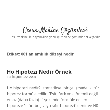
menüyü
Anasayfa
aç
Gizlilik Politikası
Cesur Makine Çözümleri
Yasal Uyarı
Cesurmakine ile dayanıklı ve yenilikçi makine çözümlerini keşfedin
Etiket:
001 anlamlılık düzeyi nedir
Ho Hipotezi Nedir Örnek
Tarih: Şubat 22, 2025
Ho hipotezi nedir? İstatistiksel bir çalışmada iki tür
hipotez formüle edilir. “Eşit, fark yok, önemli değil,
en az (daha fazla)…” şeklinde formüle edilen
hipoteze “sıfır, boş veya sıfır hipotezi” denir ve H0