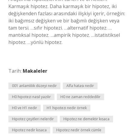
Karmaşık hipotez. Daha karmaşık bir hipotez, iki
değişkenden fazlası arasındaki ilişkiyi içerir, örneğin:
iki bağımsız değişken ve bir bağımlı değişken veya
tam tersi. …sıfır hipotezi. …alternatif hipotez. …
mantıksal hipotez. …ampirik hipotez. …istatistiksel
hipotez. …yönlü hipotez.
Tarih:
Makaleler
001 anlamlılık düzeyi nedir
Alfa hatası nedir
H0 hipotezi nasıl yazılır
H0 ne zaman reddedilir
H0 ve H1 nedir
H1 hipotezi nedir örnek
Hipotez çeşitleri nelerdir
Hipotez ne demektir kısaca
Hipotez nedir kısaca
Hipotez nedir örnek cümle