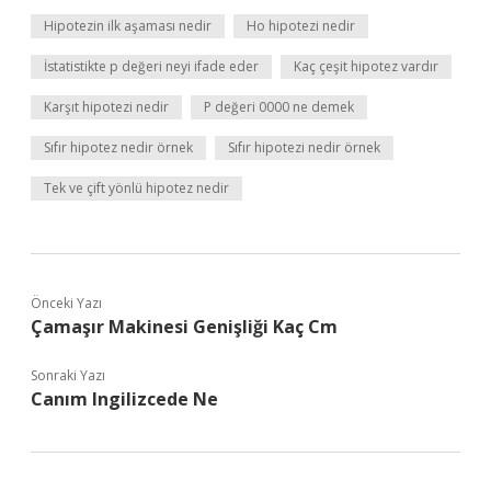
Hipotezin ilk aşaması nedir
Ho hipotezi nedir
İstatistikte p değeri neyi ifade eder
Kaç çeşit hipotez vardır
Karşıt hipotezi nedir
P değeri 0000 ne demek
Sıfır hipotez nedir örnek
Sıfır hipotezi nedir örnek
Tek ve çift yönlü hipotez nedir
Önceki Yazı
Çamaşır Makinesi Genişliği Kaç Cm
Sonraki Yazı
Canım Ingilizcede Ne