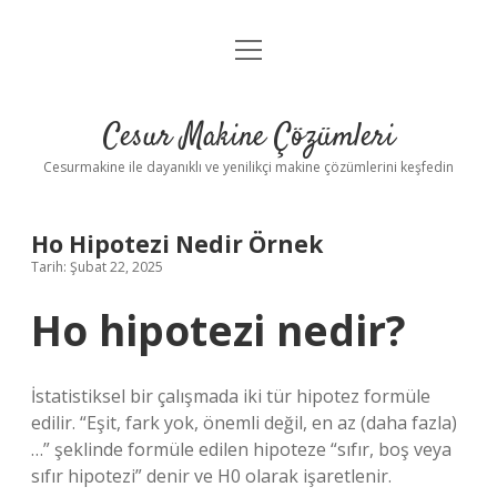
menüyü
Anasayfa
aç
Gizlilik Politikası
Cesur Makine Çözümleri
Yasal Uyarı
Cesurmakine ile dayanıklı ve yenilikçi makine çözümlerini keşfedin
Ho Hipotezi Nedir Örnek
Tarih: Şubat 22, 2025
Ho hipotezi nedir?
İstatistiksel bir çalışmada iki tür hipotez formüle
edilir. “Eşit, fark yok, önemli değil, en az (daha fazla)
…” şeklinde formüle edilen hipoteze “sıfır, boş veya
sıfır hipotezi” denir ve H0 olarak işaretlenir.