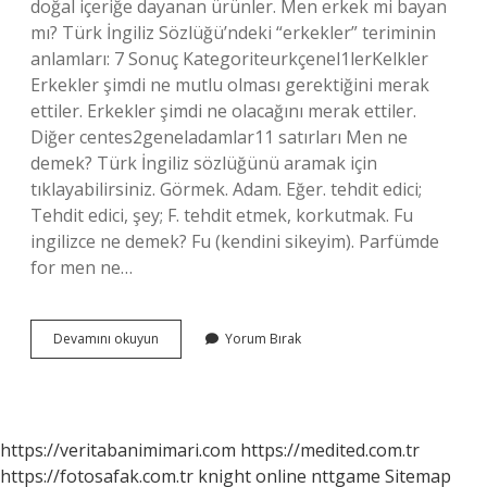
doğal içeriğe dayanan ürünler. Men erkek mi bayan
mı? Türk İngiliz Sözlüğü’ndeki “erkekler” teriminin
anlamları: 7 Sonuç Kategoriteurkçenel1lerKelkler
Erkekler şimdi ne mutlu olması gerektiğini merak
ettiler. Erkekler şimdi ne olacağını merak ettiler.
Diğer centes2geneladamlar11 satırları Men ne
demek? Türk İngiliz sözlüğünü aramak için
tıklayabilirsiniz. Görmek. Adam. Eğer. tehdit edici;
Tehdit edici, şey; F. tehdit etmek, korkutmak. Fu
ingilizce ne demek? Fu (kendini sikeyim). Parfümde
for men ne…
For
Devamını okuyun
Yorum Bırak
Men
Ne
Demek
https://veritabanimimari.com
https://medited.com.tr
https://fotosafak.com.tr
knight online
nttgame
Sitemap