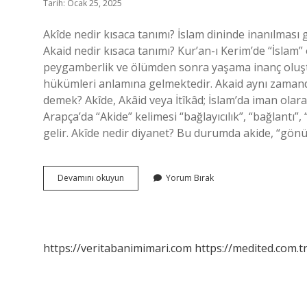
Tarih: Ocak 25, 2025
Akîde nedir kısaca tanımı? İslam dininde inanılması 
Akaid nedir kısaca tanımı? Kur’an-ı Kerim’de “İslam”
peygamberlik ve ölümden sonra yaşama inanç oluştur
hükümleri anlamına gelmektedir. Akaid aynı zamanda
demek? Akîde, Akâid veya İtîkâd; İslam’da iman olara
Arapça’da “Akide” kelimesi “bağlayıcılık”, “bağlantı
gelir. Akîde nedir diyanet? Bu durumda akide, “gönül
Akîde
Devamını okuyun
Yorum Bırak
Nedir
Kısaca
Özet
https://veritabanimimari.com
https://medited.com.t