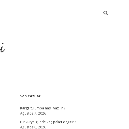
i
Sidebar
Son Yazılar
https://gran
Karga tulumba nasıl yazılır ?
Ağustos 7, 2026
Bir kurye günde kaç paket dağıtır ?
Ağustos 6, 2026