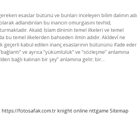
gereken esaslar bütünü ve bunları inceleyen bilim dalının adı
 olarak adlandırılan bu inancın omurgasını tevhid,
maktadır. Akaid; İslam dininin temel ilkeleri ve temel
 bu temel ilkelerden bahseden ilmin adıdır. Akîdevî ne
k geçerli kabul edilen inanç esaslarının bütününü ifade eder
”, “bağlantı” ve ayrıca “yükümlülük” ve “sözleşme” anlamına
den bağlı kalınan bir şey” anlamına gelir; bir…
r
https://fotosafak.com.tr
knight online
nttgame
Sitemap