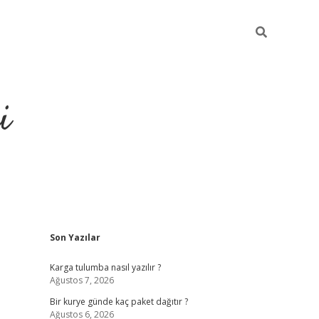
i
Sidebar
Son Yazılar
https://gran
Karga tulumba nasıl yazılır ?
Ağustos 7, 2026
Bir kurye günde kaç paket dağıtır ?
Ağustos 6, 2026