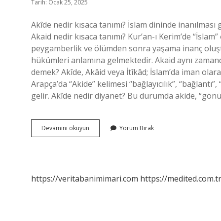
Tarih: Ocak 25, 2025
Akîde nedir kısaca tanımı? İslam dininde inanılması 
Akaid nedir kısaca tanımı? Kur’an-ı Kerim’de “İslam”
peygamberlik ve ölümden sonra yaşama inanç oluştur
hükümleri anlamına gelmektedir. Akaid aynı zamanda
demek? Akîde, Akâid veya İtîkâd; İslam’da iman olara
Arapça’da “Akide” kelimesi “bağlayıcılık”, “bağlantı
gelir. Akîde nedir diyanet? Bu durumda akide, “gönül
Akîde
Devamını okuyun
Yorum Bırak
Nedir
Kısaca
Özet
https://veritabanimimari.com
https://medited.com.t