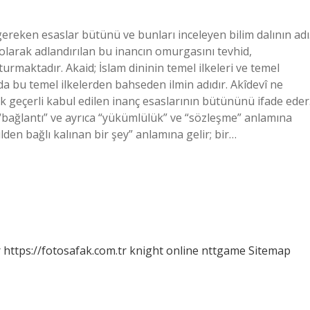
gereken esaslar bütünü ve bunları inceleyen bilim dalının adı
 olarak adlandırılan bu inancın omurgasını tevhid,
maktadır. Akaid; İslam dininin temel ilkeleri ve temel
 bu temel ilkelerden bahseden ilmin adıdır. Akîdevî ne
k geçerli kabul edilen inanç esaslarının bütününü ifade eder
”, “bağlantı” ve ayrıca “yükümlülük” ve “sözleşme” anlamına
den bağlı kalınan bir şey” anlamına gelir; bir…
r
https://fotosafak.com.tr
knight online
nttgame
Sitemap