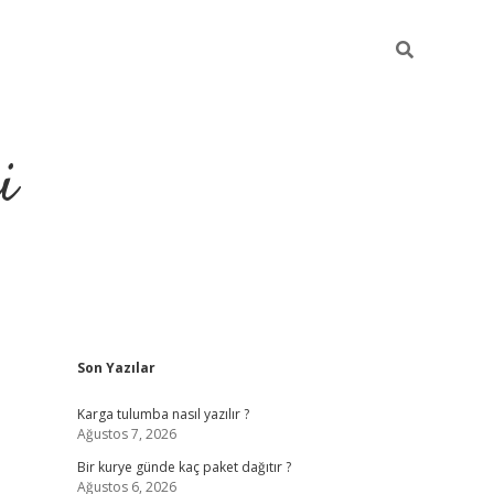
i
Sidebar
Son Yazılar
https://gran
Karga tulumba nasıl yazılır ?
Ağustos 7, 2026
Bir kurye günde kaç paket dağıtır ?
Ağustos 6, 2026