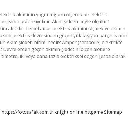
 elektrik akımının yoğunluğunu ölçerek bir elektrik
enerjisinin potansiyelidir. Akım şiddeti neyle ölçülür?
çüm aletidir. Temel amacı elektrik akımını ölçmek ve akımın
 akımı, elektrik devresinden geçen yük taşıyan parçacıkların
lür. Akım şiddeti birimi nedir? Amper (sembol A) elektrikte
ir? Devrelerden geçen akımın şiddetini ölçen aletlere
timetre, iki veya daha fazla elektriksel değeri [esas olarak
r
https://fotosafak.com.tr
knight online
nttgame
Sitemap