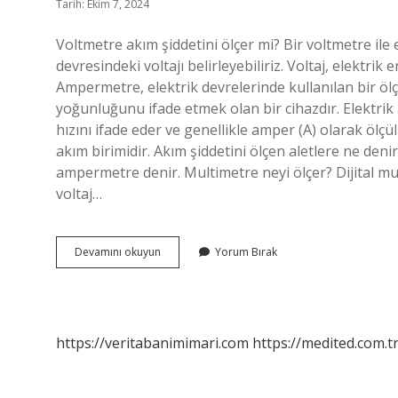
Tarih: Ekim 7, 2024
Voltmetre akım şiddetini ölçer mi? Bir voltmetre ile
devresindeki voltajı belirleyebiliriz. Voltaj, elektrik 
Ampermetre, elektrik devrelerinde kullanılan bir öl
yoğunluğunu ifade etmek olan bir cihazdır. Elektrik
hızını ifade eder ve genellikle amper (A) olarak ölçü
akım birimidir. Akım şiddetini ölçen aletlere ne den
ampermetre denir. Multimetre neyi ölçer? Dijital mul
voltaj…
Akım
Devamını okuyun
Yorum Bırak
Şiddetini
Ne
Ölçer
https://veritabanimimari.com
https://medited.com.t