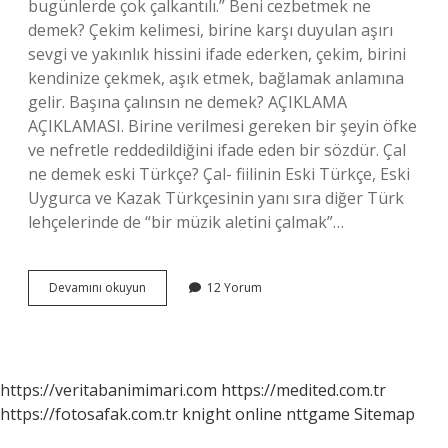
bugünlerde çok çalkantılı.” Beni cezbetmek ne
demek? Çekim kelimesi, birine karşı duyulan aşırı
sevgi ve yakınlık hissini ifade ederken, çekim, birini
kendinize çekmek, aşık etmek, bağlamak anlamına
gelir. Başına çalınsın ne demek? AÇIKLAMA
AÇIKLAMASI. Birine verilmesi gereken bir şeyin öfke
ve nefretle reddedildiğini ifade eden bir sözdür. Çal
ne demek eski Türkçe? Çal- fiilinin Eski Türkçe, Eski
Uygurca ve Kazak Türkçesinin yanı sıra diğer Türk
lehçelerinde de “bir müzik aletini çalmak”…
Alsın
Devamını okuyun
12 Yorum
Başına
Çalsın
Ne
Demek
https://veritabanimimari.com
https://medited.com.tr
https://fotosafak.com.tr
knight online
nttgame
Sitemap