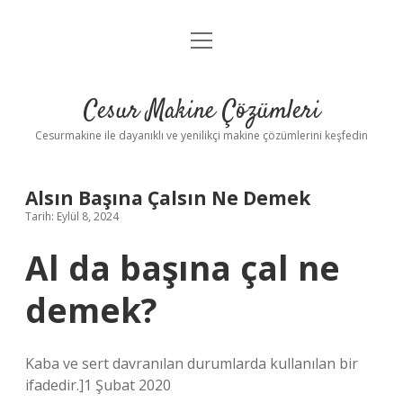
menüyü
Anasayfa
aç
Gizlilik Politikası
Cesur Makine Çözümleri
Yasal Uyarı
Cesurmakine ile dayanıklı ve yenilikçi makine çözümlerini keşfedin
Alsın Başına Çalsın Ne Demek
Tarih: Eylül 8, 2024
Al da başına çal ne
demek?
Kaba ve sert davranılan durumlarda kullanılan bir
ifadedir.]1 Şubat 2020