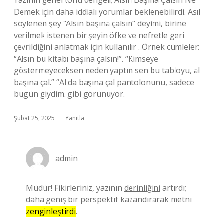
Yazının genel tonu dengeli; Alsın Başına Çalsın Ne
Demek için daha iddialı yorumlar beklenebilirdi. Asıl
söylenen şey “Alsın başına çalsın” deyimi, birine
verilmek istenen bir şeyin öfke ve nefretle geri
çevrildiğini anlatmak için kullanılır . Örnek cümleler:
“Alsın bu kitabı başına çalsın!”. “Kimseye
göstermeyeceksen neden yaptın sen bu tabloyu, al
başına çal.” “Al da başına çal pantolonunu, sadece
bugün giydim. gibi görünüyor.
Şubat 25, 2025
Yanıtla
admin
Müdür! Fikirleriniz, yazının
derinliğini
artırdı;
daha geniş bir perspektif kazandırarak metni
zenginleştirdi
.