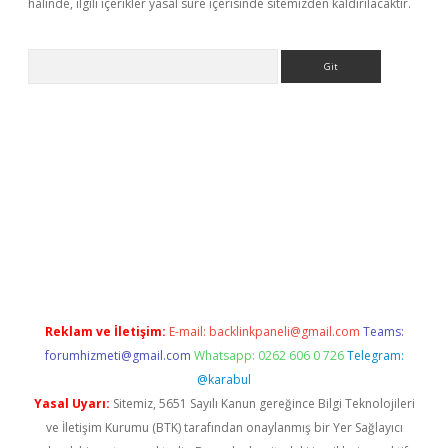
halinde, ilgili içerikler yasal süre içerisinde sitemizden kaldırılacaktır.
Arama
s://grandoperabet.net/
Reklam ve İletişim:
E-mail:
backlinkpaneli@gmail.com
Teams:
forumhizmeti@gmail.com
Whatsapp: 0262 606 0 726
Telegram:
@karabul
Yasal Uyarı:
Sitemiz, 5651 Sayılı Kanun gereğince Bilgi Teknolojileri
ve İletişim Kurumu (BTK) tarafından onaylanmış bir Yer Sağlayıcı