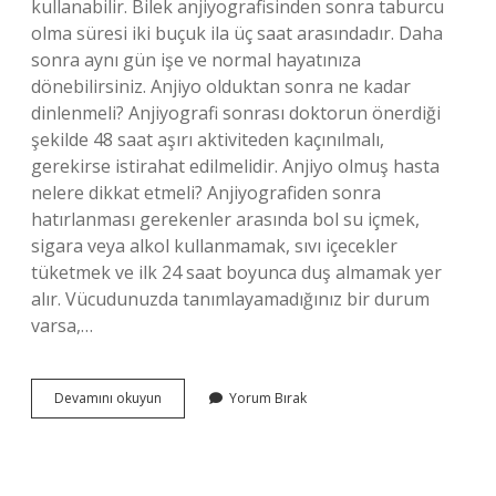
kullanabilir. Bilek anjiyografisinden sonra taburcu
olma süresi iki buçuk ila üç saat arasındadır. Daha
sonra aynı gün işe ve normal hayatınıza
dönebilirsiniz. Anjiyo olduktan sonra ne kadar
dinlenmeli? Anjiyografi sonrası doktorun önerdiği
şekilde 48 saat aşırı aktiviteden kaçınılmalı,
gerekirse istirahat edilmelidir. Anjiyo olmuş hasta
nelere dikkat etmeli? Anjiyografiden sonra
hatırlanması gerekenler arasında bol su içmek,
sigara veya alkol kullanmamak, sıvı içecekler
tüketmek ve ilk 24 saat boyunca duş almamak yer
alır. Vücudunuzda tanımlayamadığınız bir durum
varsa,…
Anjiyo
Devamını okuyun
Yorum Bırak
Sonrası
Kaç
Gün
Yatılır