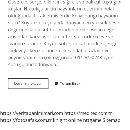
Güvercin, serçe, bıldırcın, sığırcık ve balıkçıl kuşu gibi
kuşlar. Hukukçular bu hayvanların etlerinin helal
olduğunda ittifak etmişlerdir. En iyi hangi hayvanın
sütü? Koyun sütü şu anda dünyada en yüksek besin
değerine sahip süt türlerinden biridir. Besin değeri
açısından karşılaştırılabilir tek süt türleri deve ve
manda sütüdür. Koyun sütünün katı madde içeriği
inek veya keçi sütünden iki kat daha fazladır ve
peynir yapımına çok uygundur.01/28/2024Koyun
sütü şu anda dünyada…
Hangi
Devamını okuyun
Yorum Bırak
Hayvanların
Sütü
https://veritabanimimari.com
https://medited.com.tr
https://fotosafak.com.tr
knight online
nttgame
Sitemap