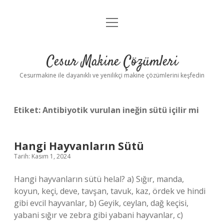
menüyü
Anasayfa
aç
Gizlilik Politikası
Cesur Makine Çözümleri
Yasal Uyarı
Cesurmakine ile dayanıklı ve yenilikçi makine çözümlerini keşfedin
Etiket:
Antibiyotik vurulan ineğin sütü içilir mi
Hangi Hayvanların Sütü
Tarih: Kasım 1, 2024
Hangi hayvanların sütü helal? a) Sığır, manda,
koyun, keçi, deve, tavşan, tavuk, kaz, ördek ve hindi
gibi evcil hayvanlar, b) Geyik, ceylan, dağ keçisi,
yabani sığır ve zebra gibi yabani hayvanlar, c)