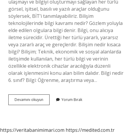
ulaşmayı ve bilgiyi oluşturmayı sağlayan her türlü
görsel, işitsel, basılı ve yazılı araçlar olduğunu
söylersek, BİT’i tanımlayabiliriz. Bilişim
teknolojilerinde bilgi kavramı nedir? Gözlem yoluyla
elde edilen olgulara bilgi denir. Bilgi, onu alıcıya
iletme sürecidir. Ürettiği her türlü yararlı, yararsız
veya zararlı araç ve gereçlerdir. Bilişim nedir kısaca
bilgi? Bilişim; Teknik, ekonomik ve sosyal alanlarda
iletişimde kullanılan, her türlü bilgi ve verinin
özellikle elektronik cihazlar aracılığıyla düzenli
olarak işlenmesini konu alan bilim dalıdır. Bilgi nedir
6. sınıf? Bilgi: Öğrenme, araştırma veya…
6
Devamını okuyun
Yorum Bırak
Sınıf
Bilişim
Teknolojileri
Bilgi
Nedir
https://veritabanimimari.com
https://medited.com.tr