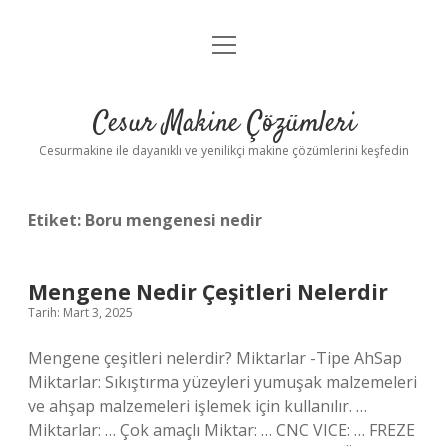
menüyü
Anasayfa
aç
Gizlilik Politikası
Cesur Makine Çözümleri
Yasal Uyarı
Cesurmakine ile dayanıklı ve yenilikçi makine çözümlerini keşfedin
Etiket:
Boru mengenesi nedir
Mengene Nedir Çeşitleri Nelerdir
Tarih: Mart 3, 2025
Mengene çeşitleri nelerdir? Miktarlar -Tipe AhSap
Miktarlar: Sıkıştırma yüzeyleri yumuşak malzemeleri
ve ahşap malzemeleri işlemek için kullanılır. …
Miktarlar: … Çok amaçlı Miktar: … CNC VICE: … FREZE