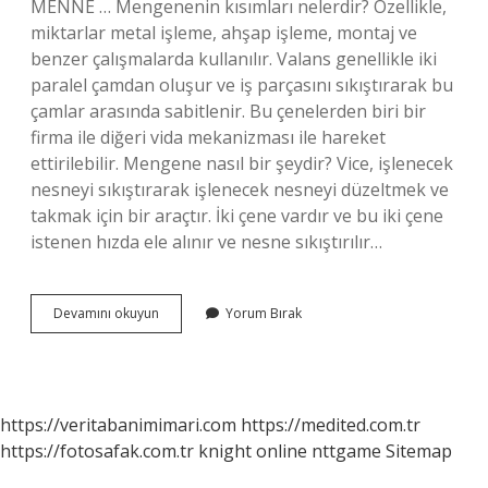
MENNE … Mengenenin kısımları nelerdir? Özellikle,
miktarlar metal işleme, ahşap işleme, montaj ve
benzer çalışmalarda kullanılır. Valans genellikle iki
paralel çamdan oluşur ve iş parçasını sıkıştırarak bu
çamlar arasında sabitlenir. Bu çenelerden biri bir
firma ile diğeri vida mekanizması ile hareket
ettirilebilir. Mengene nasıl bir şeydir? Vice, işlenecek
nesneyi sıkıştırarak işlenecek nesneyi düzeltmek ve
takmak için bir araçtır. İki çene vardır ve bu iki çene
istenen hızda ele alınır ve nesne sıkıştırılır…
Mengene
Devamını okuyun
Yorum Bırak
Nedir
Çeşitleri
Nelerdir
https://veritabanimimari.com
https://medited.com.tr
https://fotosafak.com.tr
knight online
nttgame
Sitemap