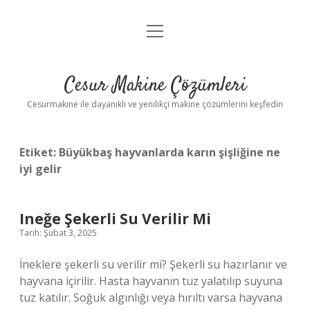
menüyü
Anasayfa
aç
Gizlilik Politikası
Cesur Makine Çözümleri
Yasal Uyarı
Cesurmakine ile dayanıklı ve yenilikçi makine çözümlerini keşfedin
Etiket:
Büyükbaş hayvanlarda karın şişliğine ne
iyi gelir
Ineğe Şekerli Su Verilir Mi
Tarih: Şubat 3, 2025
İneklere şekerli su verilir mi? Şekerli su hazırlanır ve
hayvana içirilir. Hasta hayvanın tuz yalatılıp suyuna
tuz katılır. Soğuk algınlığı veya hırıltı varsa hayvana