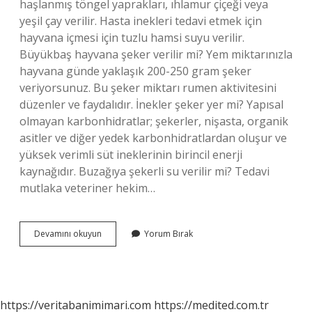
haşlanmış töngel yaprakları, ıhlamur çiçeği veya
yeşil çay verilir. Hasta inekleri tedavi etmek için
hayvana içmesi için tuzlu hamsi suyu verilir.
Büyükbaş hayvana şeker verilir mi? Yem miktarınızla
hayvana günde yaklaşık 200-250 gram şeker
veriyorsunuz. Bu şeker miktarı rumen aktivitesini
düzenler ve faydalıdır. İnekler şeker yer mi? Yapısal
olmayan karbonhidratlar; şekerler, nişasta, organik
asitler ve diğer yedek karbonhidratlardan oluşur ve
yüksek verimli süt ineklerinin birincil enerji
kaynağıdır. Buzağıya şekerli su verilir mi? Tedavi
mutlaka veteriner hekim…
Ineğe
Devamını okuyun
Yorum Bırak
Şekerli
Su
Verilir
Mi
https://veritabanimimari.com
https://medited.com.tr