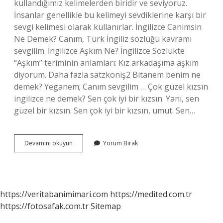
kullandığımız kelimelerden biridir ve seviyoruz.
İnsanlar genellikle bu kelimeyi sevdiklerine karşı bir
sevgi kelimesi olarak kullanırlar. İngilizce Canimsin
Ne Demek? Canım, Türk İngiliz sözlüğü kavramı
sevgilim. İngilizce Aşkım Ne? İngilizce Sözlükte
“Aşkım” teriminin anlamları: Kız arkadaşıma aşkım
diyorum. Daha fazla sätzkoniş2 Bitanem benim ne
demek? Yeganem; Canım sevgilim … Çok güzel kızsın
ingilizce ne demek? Sen çok iyi bir kızsın. Yani, sen
güzel bir kızsın. Sen çok iyi bir kızsın, umut. Sen…
Canım
Devamını okuyun
Yorum Bırak
Ingilizcede
Ne
https://veritabanimimari.com
https://medited.com.tr
https://fotosafak.com.tr
Sitemap