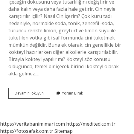
içeceğin dokusunu veya tutarlılığını değiştirir ve
daha kalın veya daha fazla hale getirir. Cin neyle
karıştırılır içilir? Nasıl Cin İçerim? Çok kuru tadı
nedeniyle, normalde soda, tonik, zencefil -soda,
turuncu renkte limon, greyfurt ve limon suyu ile
tüketilen votka gibi saf formunda cini tüketmek
mümkün değildir. Buna ek olarak, cin genellikle bir
kokteyl hazırlarken diğer alkollerle karıştırılabilir.
Birayla kokteyl yapılır mı? Kokteyl söz konusu
olduğunda, temel bir içecek birincil kokteyl olarak
akla gelmez.…
Birayla
Devamını okuyun
Yorum Bırak
Cin
Karıştırılır
Mı
https://veritabanimimari.com
https://medited.com.tr
https://fotosafak.com.tr
Sitemap