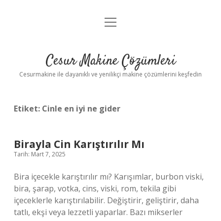
menüyü
Anasayfa
aç
Gizlilik Politikası
Cesur Makine Çözümleri
Yasal Uyarı
Cesurmakine ile dayanıklı ve yenilikçi makine çözümlerini keşfedin
Etiket:
Cinle en iyi ne gider
Birayla Cin Karıştırılır Mı
Tarih: Mart 7, 2025
Bira içecekle karıştırılır mı? Karışımlar, burbon viski,
bira, şarap, votka, cins, viski, rom, tekila gibi
içeceklerle karıştırılabilir. Değiştirir, geliştirir, daha
tatlı, ekşi veya lezzetli yaparlar. Bazı mikserler