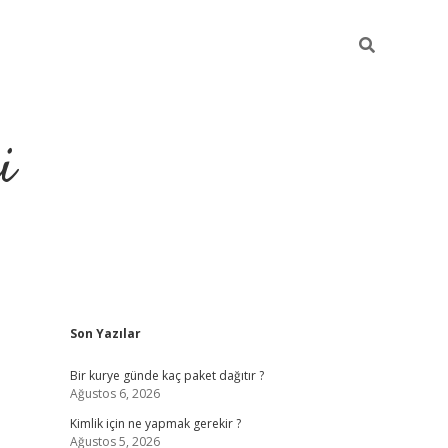
i
Sidebar
Son Yazılar
https://grandoperabet.net/
Bir kurye günde kaç paket dağıtır ?
Ağustos 6, 2026
Kimlik için ne yapmak gerekir ?
Ağustos 5, 2026