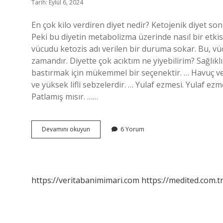
Tarih: Eylül 6, 2024
En çok kilo verdiren diyet nedir? Ketojenik diyet son 
Peki bu diyetin metabolizma üzerinde nasıl bir etkis
vücudu ketozis adı verilen bir duruma sokar. Bu, vüc
zamandır. Diyette çok acıktım ne yiyebilirim? Sağlıklı
bastırmak için mükemmel bir seçenektir. … Havuç ve s
ve yüksek lifli sebzelerdir. … Yulaf ezmesi. Yulaf ezme
Patlamış mısır. ……
Ağır
Devamını okuyun
6 Yorum
Diyette
Ne
Yenir
https://veritabanimimari.com
https://medited.com.t