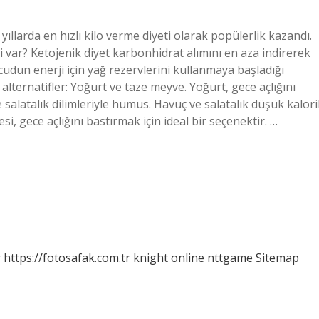
yıllarda en hızlı kilo verme diyeti olarak popülerlik kazandı.
i var? Ketojenik diyet karbonhidrat alımını en aza indirerek
udun enerji için yağ rezervlerini kullanmaya başladığı
 alternatifler: Yoğurt ve taze meyve. Yoğurt, gece açlığını
alatalık dilimleriyle humus. Havuç ve salatalık düşük kaloril
si, gece açlığını bastırmak için ideal bir seçenektir. …
r
https://fotosafak.com.tr
knight online
nttgame
Sitemap