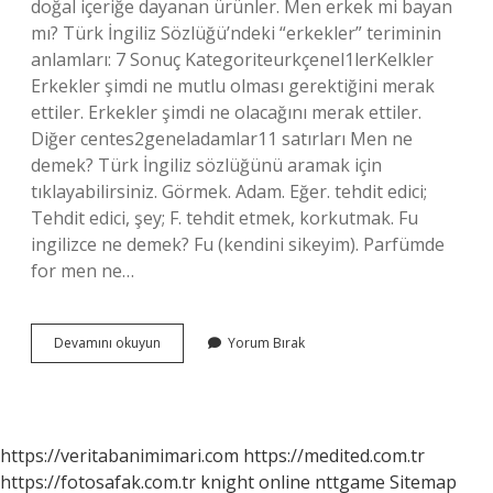
doğal içeriğe dayanan ürünler. Men erkek mi bayan
mı? Türk İngiliz Sözlüğü’ndeki “erkekler” teriminin
anlamları: 7 Sonuç Kategoriteurkçenel1lerKelkler
Erkekler şimdi ne mutlu olması gerektiğini merak
ettiler. Erkekler şimdi ne olacağını merak ettiler.
Diğer centes2geneladamlar11 satırları Men ne
demek? Türk İngiliz sözlüğünü aramak için
tıklayabilirsiniz. Görmek. Adam. Eğer. tehdit edici;
Tehdit edici, şey; F. tehdit etmek, korkutmak. Fu
ingilizce ne demek? Fu (kendini sikeyim). Parfümde
for men ne…
For
Devamını okuyun
Yorum Bırak
Men
Ne
Demek
https://veritabanimimari.com
https://medited.com.tr
https://fotosafak.com.tr
knight online
nttgame
Sitemap