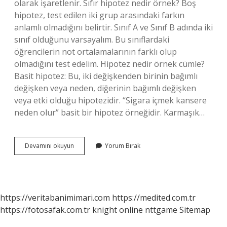
olarak işaretlenir. Sıfır hipotez nedir örnek? Boş
hipotez, test edilen iki grup arasındaki farkın
anlamlı olmadığını belirtir. Sınıf A ve Sınıf B adında iki
sınıf olduğunu varsayalım. Bu sınıflardaki
öğrencilerin not ortalamalarının farklı olup
olmadığını test edelim. Hipotez nedir örnek cümle?
Basit hipotez: Bu, iki değişkenden birinin bağımlı
değişken veya neden, diğerinin bağımlı değişken
veya etki olduğu hipotezidir. “Sigara içmek kansere
neden olur” basit bir hipotez örneğidir. Karmaşık…
Ho
Devamını okuyun
Yorum Bırak
Hipotezi
Nedir
Örnek
https://veritabanimimari.com
https://medited.com.tr
https://fotosafak.com.tr
knight online
nttgame
Sitemap