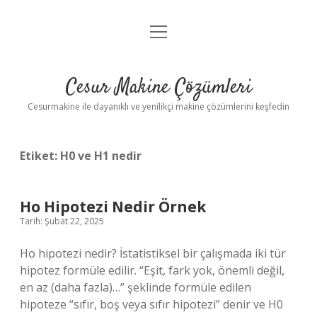
menüyü
Anasayfa
aç
Gizlilik Politikası
Cesur Makine Çözümleri
Yasal Uyarı
Cesurmakine ile dayanıklı ve yenilikçi makine çözümlerini keşfedin
Etiket:
H0 ve H1 nedir
Ho Hipotezi Nedir Örnek
Tarih: Şubat 22, 2025
Ho hipotezi nedir? İstatistiksel bir çalışmada iki tür
hipotez formüle edilir. “Eşit, fark yok, önemli değil,
en az (daha fazla)…” şeklinde formüle edilen
hipoteze “sıfır, boş veya sıfır hipotezi” denir ve H0