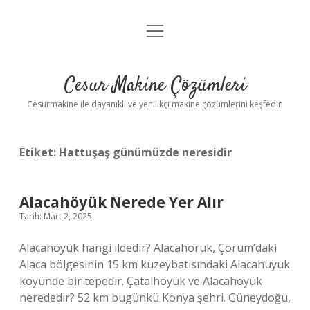
menüyü
Anasayfa
aç
Gizlilik Politikası
Cesur Makine Çözümleri
Yasal Uyarı
Cesurmakine ile dayanıklı ve yenilikçi makine çözümlerini keşfedin
Etiket:
Hattuşaş günümüzde neresidir
Alacahöyük Nerede Yer Alır
Tarih: Mart 2, 2025
Alacahöyük hangi ildedir? Alacahöruk, Çorum’daki
Alaca bölgesinin 15 km kuzeybatısındaki Alacahuyuk
köyünde bir tepedir. Çatalhöyük ve Alacahöyük
nerededir? 52 km bugünkü Konya şehri. Güneydoğu,