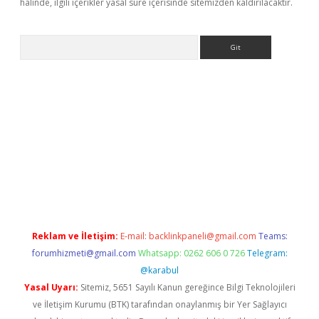
halinde, ilgili içerikler yasal süre içerisinde sitemizden kaldırılacaktır.
Arama
doperabet.net/
Reklam ve İletişim:
E-mail:
backlinkpaneli@gmail.com
Teams:
forumhizmeti@gmail.com
Whatsapp: 0262 606 0 726
Telegram:
@karabul
Yasal Uyarı:
Sitemiz, 5651 Sayılı Kanun gereğince Bilgi Teknolojileri
ve İletişim Kurumu (BTK) tarafından onaylanmış bir Yer Sağlayıcı