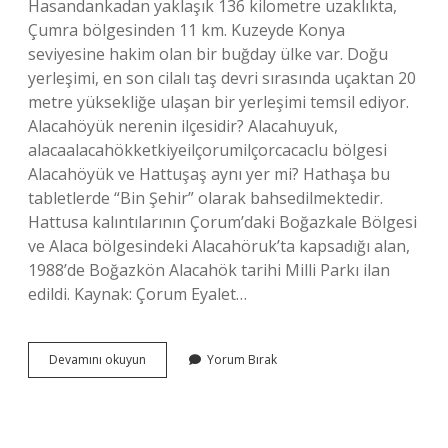
Hasandankadan yaklaşık 136 kilometre uzaklıkta,
Çumra bölgesinden 11 km. Kuzeyde Konya
seviyesine hakim olan bir buğday ülke var. Doğu
yerleşimi, en son cilalı taş devri sırasında uçaktan 20
metre yüksekliğe ulaşan bir yerleşimi temsil ediyor.
Alacahöyük nerenin ilçesidir? Alacahuyuk,
alacaalacahökketkiyeilçorumilçorcacaclu bölgesi
Alacahöyük ve Hattuşaş aynı yer mi? Hathaşa bu
tabletlerde “Bin Şehir” olarak bahsedilmektedir.
Hattusa kalıntılarının Çorum’daki Boğazkale Bölgesi
ve Alaca bölgesindeki Alacahöruk’ta kapsadığı alan,
1988’de Boğazkön Alacahök tarihi Milli Parkı ilan
edildi. Kaynak: Çorum Eyalet…
Alacahöyük
Devamını okuyun
Yorum Bırak
Nerede
Yer
Alır