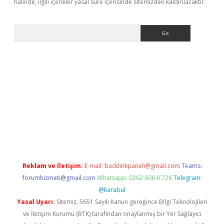
halinde, ilgili içerikler yasal süre içerisinde sitemizden kaldırılacaktır.
Arama
ps://grandoperabet.net/
Reklam ve İletişim:
E-mail:
backlinkpaneli@gmail.com
Teams:
forumhizmeti@gmail.com
Whatsapp: 0262 606 0 726
Telegram:
@karabul
Yasal Uyarı:
Sitemiz, 5651 Sayılı Kanun gereğince Bilgi Teknolojileri
ve İletişim Kurumu (BTK) tarafından onaylanmış bir Yer Sağlayıcı