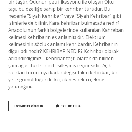
bir taştır. Odunun petrifikasyonu ile oluşan Oltu
taşı, bu özelliğe sahip bir kehribar türüdür. Bu
nedenle “Siyah Kehribar” veya “Siyah Kehribar” gibi
isimlerle de bilinir. Kara kehribar bulmacada nedir?
Anadolu’nun farklı bölgelerinde kullanılan Kahreban
kelimesi kehribarın eş anlamlısıdır. Elektrum
kelimesinin sözlük anlamı kehribardır. Kehribar’ın
diğer adı nedir? KEHRİBAR NEDİR? Kehribar olarak
adlandırdığımız, “kehribar taşı” olarak da bilinen,
çam ağacı türlerinin fosilleşmiş reçinesidir. Açık
sarıdan turuncuya kadar değişebilen kehribar, bir
yere gömüldüğünde küçük nesneleri çekme
yeteneğine…
Kara
Devamını okuyun
Yorum Bırak
Kehribar
Diğer
Adı
Nedir