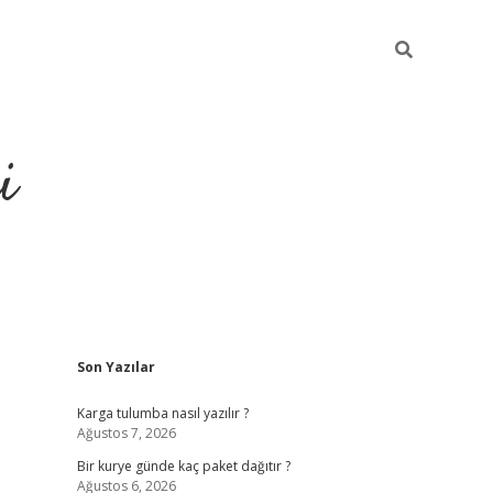
i
Sidebar
Son Yazılar
https://grandoperab
Karga tulumba nasıl yazılır ?
Ağustos 7, 2026
Bir kurye günde kaç paket dağıtır ?
Ağustos 6, 2026