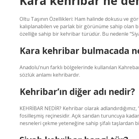
Kara kehribar ne d
Oltu Taşının Özellikleri: Ham halinde dokusu ve g
kalıplanabilen ve parlak bir görünüme sahip olan bir
özelliğe sahip bir kehribar türüdür. Bu nedenle “Siya
Kara kehribar bulmacada n
Anadolu’nun farklı bölgelerinde kullanılan Kahreban
sözlük anlamı kehribardır.
Kehribar’ın diğer adı nedir?
KEHRİBAR NEDİR? Kehribar olarak adlandırdığımız, “k
fosilleşmiş reçinesidir. Açık sarıdan turuncuya kad
nesneleri çekme yeteneğine sahip şifalı taşlardan bir