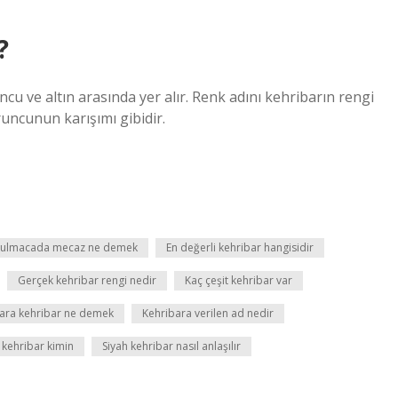
?
u ve altın arasında yer alır. Renk adını kehribarın rengi
runcunun karışımı gibidir.
ulmacada mecaz ne demek
En değerli kehribar hangisidir
Gerçek kehribar rengi nedir
Kaç çeşit kehribar var
ara kehribar ne demek
Kehribara verilen ad nedir
 kehribar kimin
Siyah kehribar nasıl anlaşılır