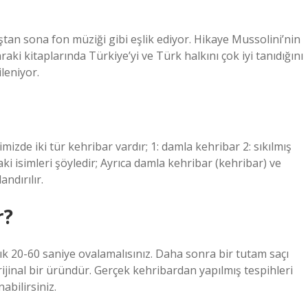
tan sona fon müziği gibi eşlik ediyor. Hikaye Mussolini’nin
aki kitaplarında Türkiye’yi ve Türk halkını çok iyi tanıdığını
ileniyor.
zde iki tür kehribar vardır; 1: damla kehribar 2: sıkılmış
ki isimleri şöyledir; Ayrıca damla kehribar (kehribar) ve
ndırılır.
r?
şık 20-60 saniye ovalamalısınız. Daha sonra bir tutam saçı
ijinal bir üründür. Gerçek kehribardan yapılmış tespihleri ​​
abilirsiniz.