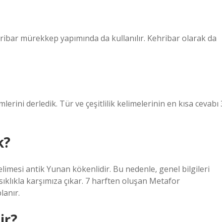
hribar mürekkep yapımında da kullanılır. Kehribar olarak da
mlerini derledik. Tür ve çeşitlilik kelimelerinin en kısa cevabı 
k?
imesi antik Yunan kökenlidir. Bu nedenle, genel bilgileri
ıklıkla karşımıza çıkar. 7 harften oluşan Metafor
anır.
ir?