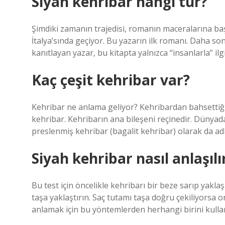
Siyah kehribar hangi tür?
Şimdiki zamanın trajedisi, romanın maceralarına baş
İtalya’sında geçiyor. Bu yazarın ilk romanı. Daha sonr
kanıtlayan yazar, bu kitapta yalnızca “insanlarla” ilg
Kaç çeşit kehribar var?
Kehribar ne anlama geliyor? Kehribardan bahsettiğimi
kehribar. Kehribarın ana bileşeni reçinedir. Dünyada
preslenmiş kehribar (bagalit kehribar) olarak da adla
Siyah kehribar nasıl anlaşılı
Bu test için öncelikle kehribarı bir beze sarıp yakla
taşa yaklaştırın. Saç tutamı taşa doğru çekiliyorsa or
anlamak için bu yöntemlerden herhangi birini kullan