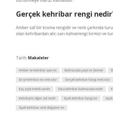
sürtünmeye maruz kalmasıdır.
Gerçek kehribar rengi nedir
Amber saf bir kroma rengidir ve renk çarkında turunc
olan kehribardan alır; sarı-kahverengi kırmızı ve tu
Tarih:
Makaleler
Amber ve kehribar aynı mı
Bulmacada çeşit ne demek
B
En iyi kehribar ne renk olur
Gerçek kehribar hangi renk olur
Kaç çeşit tesbih vardır
Kara kehribar bulmacada nedir
K
Kehribarın diğer adı nedir
Siyah kehribar hangi tür
Siyah
Siyah kehribar renk değiştirir mi