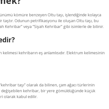
emek?
örünümü kömüre benzeyen Oltu taşı, işlendiğinde kolayca
 taştır. Odunun petrifikasyonu ile oluşan Oltu taşı, bu
h Kehribar” veya “Siyah Kehribar” gibi isimlerle de bilinir.
edir?
 kelimesi kehribarın eş anlamlısıdır. Elektrum kelimesinin
ehribar taşı” olarak da bilinen, çam ağacı türlerinin
ar değişebilen kehribar, bir yere gömüldüğünde küçük
i olarak kabul edilir.