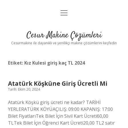
menüyü
Anasayfa
aç
Gizlilik Politikası
Cesur Makine Çözümleri
Yasal Uyarı
Cesurmakine ile dayanıklı ve yenilikçi makine çözümlerini keşfedin
Etiket:
Kız Kulesi giriş kaç TL 2024
Atatürk Köşküne Giriş Ücretli Mi
Tarih: Ekim 20, 2024
Atatürk Köşkü giriş ücreti ne kadar? TARİHİ
YERLERATÜRK KÖYÜAÇILIŞ: 09:00 KAPANIŞ: 17:00
Bilet FiyatlarıTek Bilet İçin Sivil Kart Ücreti60,00
TLTek Bilet İçin Öğrenci Kart Ücreti20,00 TL2 satır