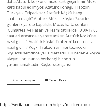
daha Atatürk köşküne müze kart geçerli mi? Müze
kartı kabul edilmiyor: Atatürk Konağı, Trabzon,
Türkiye – Tripadvisor Atatürk Köşkü hangi
saatlerde açık? Atatürk Müzesi Köşkü Pazartesi
günleri ziyarete kapalıdır. Müze; hafta sonları
(Cumartesi ve Pazar) ve resmi tatillerde 13:00-17:00
saatleri arasında ziyarete açıktır. Atatürk Köşküne
nasıl gidilir? Atatürk Köşkü Trabzon’da nerede ve
nasıl gidilir? Köşk, Trabzon’un merkezindeki
Soğuksu semtinde yer almaktadır. Bu nedenle köşke
ulaşım konusunda herhangi bir sorun
yaşanmamaktadır. Köşke ister şahsi…
Atatürk
Devamını okuyun
Yorum Bırak
Köşküne
Giriş
Ücretli
Mi
https://veritabanimimari.com
https://medited.com.tr